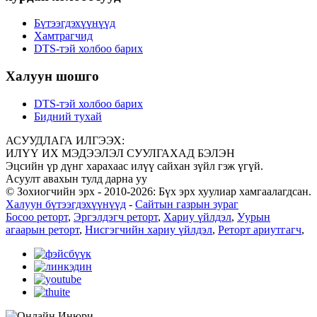
Бүтээгдэхүүнүүд
Хамтрагчид
DTS-тэй холбоо барих
Халуун шошго
DTS-тэй холбоо барих
Бидний тухай
АСУУДЛАГА ИЛГЭЭХ:
ИЛҮҮ ИХ МЭДЭЭЛЭЛ СУУЛГАХАД БЭЛЭН
Эцсийн үр дүнг харахаас илүү сайхан зүйл гэж үгүй.
Асуулт авахын тулд дарна уу
© Зохиогчийн эрх - 2010-2026: Бүх эрх хуулиар хамгаалагдсан.
Халуун бүтээгдэхүүнүүд
-
Сайтын газрын зураг
Босоо реторт
,
Эргэлдэгч реторт
,
Хариу үйлдэл
,
Уурын
агаарын реторт
,
Нисгэгчийн хариу үйлдэл
,
Реторт ариутгагч
,