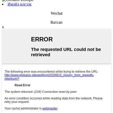
Имэйл илгээх
Wechat
Ватсап
x