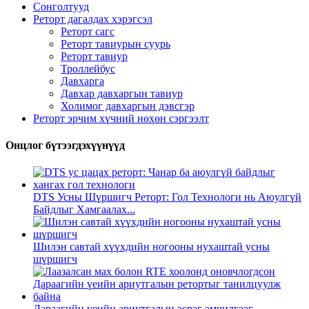
Сонголтууд
Реторт дагалдах хэрэгсэл
Реторт сагс
Реторт тавиурын суурь
Реторт тавиур
Троллейбус
Давхарга
Давхар давхаргын тавиур
Холимог давхаргын дэвсгэр
Реторт эрчим хүчний нөхөн сэргээлт
Онцлог бүтээгдэхүүнүүд
DTS Усны Шүршигч Реторт: Гол Технологи нь Аюулгүй
Байдлыг Хамгаалах...
Шилэн савтай хүүхдийн ногооны нухаштай усны
шүршигч
Дараагийн үеийн ариутгалын эсрэг эмчилгээг