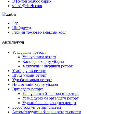
DTS-тэй холбоо барих
sales1@dtszb.com
Гэр
Шийдлүүд
Гэрийн тэжээвэр амьтдын хоол
Ангилалууд
Ус шүршигч реторт
Ус шүршигч реторт
Каскадын хариу үйлдэл
Хажуугийн шүршигч реторт
Усанд дүрэх реторт
Шууд уурын реторт
Уур ба агаарын реторт
Нисгэгчийн хариу үйлдэл
Эргэлдэгч реторт
Ус шүршигч ба эргэлдэгч реторт
Усанд дүрэх ба эргэлдэгч реторт
Уурын болон эргэлдэгч реторт
Босоо торгүй реторт систем
Автоматжуулсан багцын реторт систем