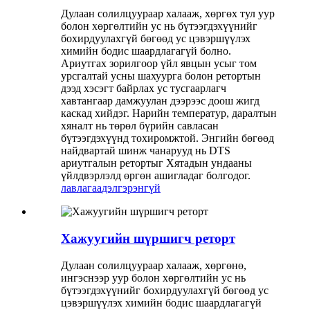
Дулаан солилцуураар халааж, хөргөх тул уур
болон хөргөлтийн ус нь бүтээгдэхүүнийг
бохирдуулахгүй бөгөөд ус цэвэршүүлэх
химийн бодис шаардлагагүй болно.
Ариутгах зорилгоор үйл явцын усыг том
урсгалтай усны шахуурга болон ретортын
дээд хэсэгт байрлах ус тусгаарлагч
хавтангаар дамжуулан дээрээс доош жигд
каскад хийдэг. Нарийн температур, даралтын
хяналт нь төрөл бүрийн савласан
бүтээгдэхүүнд тохиромжтой. Энгийн бөгөөд
найдвартай шинж чанарууд нь DTS
ариутгалын ретортыг Хятадын ундааны
үйлдвэрлэлд өргөн ашигладаг болгодог.
лавлагаа
дэлгэрэнгүй
Хажуугийн шүршигч реторт
Дулаан солилцуураар халааж, хөргөнө,
ингэснээр уур болон хөргөлтийн ус нь
бүтээгдэхүүнийг бохирдуулахгүй бөгөөд ус
цэвэршүүлэх химийн бодис шаардлагагүй