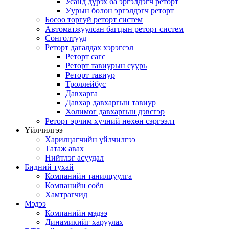
Усанд дүрэх ба эргэлдэгч реторт
Уурын болон эргэлдэгч реторт
Босоо торгүй реторт систем
Автоматжуулсан багцын реторт систем
Сонголтууд
Реторт дагалдах хэрэгсэл
Реторт сагс
Реторт тавиурын суурь
Реторт тавиур
Троллейбус
Давхарга
Давхар давхаргын тавиур
Холимог давхаргын дэвсгэр
Реторт эрчим хүчний нөхөн сэргээлт
Үйлчилгээ
Харилцагчийн үйлчилгээ
Татаж авах
Нийтлэг асуудал
Бидний тухай
Компанийн танилцуулга
Компанийн соёл
Хамтрагчид
Мэдээ
Компанийн мэдээ
Динамикийг харуулах