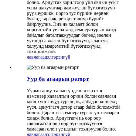
болно. Ариутгах зорилгоор үйл явцын усыг
усны шахуургаар дамжуулан бүтээгдэхүүн
рүү шүршиж, цорго тус бүрийн дөрвөн
буланд тарааж, реторт тавиур бүрийг
байрлуулна. Энэ нь халаалт болон
хөргөлтийн үе шатанд температурын жигд
байдлыг баталгаажуулдаг бөгөөд зөөлөн
уутанд савласан бүтээгдэхүүн, ялангуяа
халуунд мэдрэмтгий бүтээгдэхүүнд
тохиромжтой.
лавлагаа
дэлгэрэнгүй
Уур ба агаарын реторт
Уурын ариутгалын үндсэн дээр сэнс
нэмснээр халаалтын орчин болон савласан
хоол хүнс шууд хүрэлцэж, албадан конвекц
үүсч, ариутгагч дотор агаар байх боломжтой
болно. Даралтыг температураас үл хамааран
хянаж болно. Ариутгагч нь өөр өөр
савлагаатай өөр өөр бүтээгдэхүүнээс
хамааран олон үе шатыг тохируулж болно.
лавлагаа
дэлгэрэнгүй