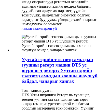
явцад операторууд ретортын өгөгдлийг
ашиглан үйлдвэрлэлийн нөхцөл байдлыг
дуурайлган ариутгах параметрүүдийг
тохируулж, найрлагыг оновчтой болгож,
алдагдлыг бууруулж, үйлдвэрлэлийн гарцыг
нэмэгдүүлэх боломжтой.
лавлагаа
дэлгэрэнгүй
Ууттай гэрийн тэжээвэр амьтдын
зуушны реторт машин DTS ус
шүршигч реторт: Ууттай гэрийн
тэжээвэр амьтдын хоолны аюулгүй
байдал, чанарыг хангах
Товч танилцуулга:
DTS Усны шүршигч Реторт нь хуванцар,
зөөлөн уут, металл сав, шилэн сав зэрэг
өндөр температурт тэсвэртэй сав баглаа
боодлын материалд тохиромжтой. Үүнийг