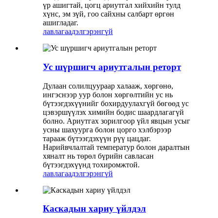
үр ашигтай, цогц ариутгал хийхийн тулд
хүнс, эм зүй, гоо сайхны салбарт өргөн
ашигладаг.
лавлагаа
дэлгэрэнгүй
Ус шүршигч ариутгалын реторт
Дулаан солилцуураар халааж, хөргөнө,
ингэснээр уур болон хөргөлтийн ус нь
бүтээгдэхүүнийг бохирдуулахгүй бөгөөд ус
цэвэршүүлэх химийн бодис шаардлагагүй
болно. Ариутгах зорилгоор үйл явцын усыг
усны шахуурга болон цорго хэлбэрээр
тарааж бүтээгдэхүүн рүү цацдаг.
Нарийвчлалтай температур болон даралтын
хяналт нь төрөл бүрийн савласан
бүтээгдэхүүнд тохиромжтой.
лавлагаа
дэлгэрэнгүй
Каскадын хариу үйлдэл