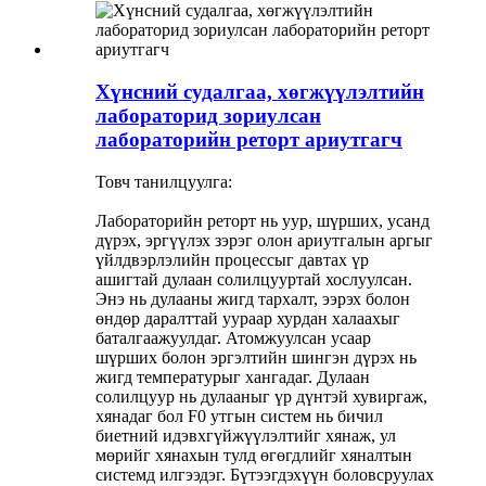
Хүнсний судалгаа, хөгжүүлэлтийн
лабораторид зориулсан
лабораторийн реторт ариутгагч
Товч танилцуулга:
Лабораторийн реторт нь уур, шүрших, усанд
дүрэх, эргүүлэх зэрэг олон ариутгалын аргыг
үйлдвэрлэлийн процессыг давтах үр
ашигтай дулаан солилцууртай хослуулсан.
Энэ нь дулааны жигд тархалт, ээрэх болон
өндөр даралттай уураар хурдан халаахыг
баталгаажуулдаг. Атомжуулсан усаар
шүрших болон эргэлтийн шингэн дүрэх нь
жигд температурыг хангадаг. Дулаан
солилцуур нь дулааныг үр дүнтэй хувиргаж,
хянадаг бол F0 утгын систем нь бичил
биетний идэвхгүйжүүлэлтийг хянаж, ул
мөрийг хянахын тулд өгөгдлийг хяналтын
системд илгээдэг. Бүтээгдэхүүн боловсруулах