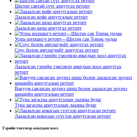
Шилэн савтай сүүг ариутгах реторт
Лаазалсан кофе ариутгалын реторт
Лаазалсан шош ариутгах реторт
Усны шүршигч реторт—Шилэн сав Тоник ундаа
Соус болон амтлагчийг ариутгах реторт
Лаазалсан гэрийн тэжээвэр амьтдын хоол ариутгах
реторт
Вакуум савласан эрдэнэ шиш болон лаазалсан эрдэнэ
шишийн ариутгалын реторт
Туна загасны ариутгалын лаазны будаг
Лаазалсан кокосын сүүгээр ариутгасан реторт
Гэрийн тэжээвэр амьтдын хоол