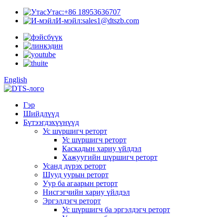
Утас:
+86 18953636707
И-мэйл:
sales1@dtszb.com
English
Гэр
Шийдлүүд
Бүтээгдэхүүнүүд
Ус шүршигч реторт
Ус шүршигч реторт
Каскадын хариу үйлдэл
Хажуугийн шүршигч реторт
Усанд дүрэх реторт
Шууд уурын реторт
Уур ба агаарын реторт
Нисгэгчийн хариу үйлдэл
Эргэлдэгч реторт
Ус шүршигч ба эргэлдэгч реторт