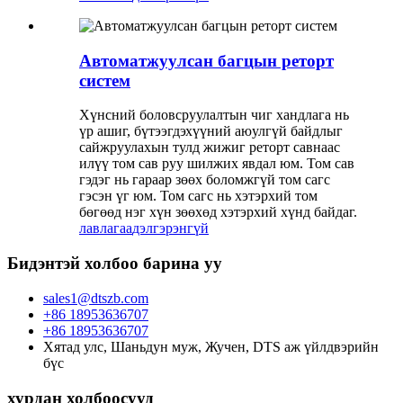
Автоматжуулсан багцын реторт
систем
Хүнсний боловсруулалтын чиг хандлага нь
үр ашиг, бүтээгдэхүүний аюулгүй байдлыг
сайжруулахын тулд жижиг реторт савнаас
илүү том сав руу шилжих явдал юм. Том сав
гэдэг нь гараар зөөх боломжгүй том сагс
гэсэн үг юм. Том сагс нь хэтэрхий том
бөгөөд нэг хүн зөөхөд хэтэрхий хүнд байдаг.
лавлагаа
дэлгэрэнгүй
Бидэнтэй холбоо барина уу
sales1@dtszb.com
+86 18953636707
+86 18953636707
Хятад улс, Шаньдун муж, Жучен, DTS аж үйлдвэрийн
бүс
хурдан холбоосууд