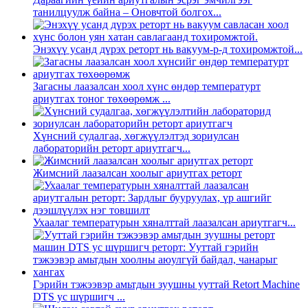
танилцуулж байна – Оновчтой болгох...
Энэхүү усанд дүрэх реторт нь вакуум-p-д тохиромжтой...
Загасны лаазалсан хоол хүнс өндөр температурт
ариутгах тоног төхөөрөмж ...
Хүнсний судалгаа, хөгжүүлэлтэд зориулсан
лабораторийн реторт ариутгагч...
Жимсний лаазалсан хоолыг ариутгах реторт
Ухаалаг температурын хяналттай лаазалсан ариутгагч...
Гэрийн тэжээвэр амьтдын зуушны ууттай Retort Machine
DTS ус шүршигч ...