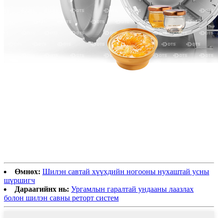
Өмнөх:
Шилэн савтай хүүхдийн ногооны нухаштай усны
шүршигч
Дараагийнх нь:
Ургамлын гаралтай ундааны лаазлах
болон шилэн савны реторт систем