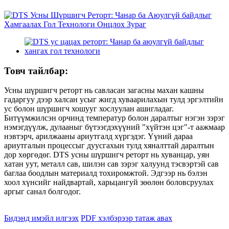
Товч тайлбар:
Усны шүршигч реторт нь савласан загасны махан кашны
гадаргуу дээр халсан усыг жигд хуваарилахын тулд эргэлтийн
ус болон шүршигч хошууг хослуулан ашигладаг.
Битүүмжилсэн орчинд температур болон даралтыг нэгэн зэрэг
нэмэгдүүлж, дулааныг бүтээгдэхүүний "хүйтэн цэг"-т аажмаар
нэвтэрч, арилжааны ариутгалд хүргэдэг. Үүний дараа
ариутгалын процессыг дуусгахын тулд хяналттай даралтын
дор хөргөдөг. DTS усны шүршигч реторт нь хуванцар, уян
хатан уут, металл сав, шилэн сав зэрэг халуунд тэсвэртэй сав
баглаа боодлын материалд тохиромжтой. Эдгээр нь бэлэн
хоол хүнсийг найдвартай, харьцангуй зөөлөн боловсруулах
аргыг санал болгодог.
Бидэнд имэйл илгээх
PDF хэлбэрээр татаж авах