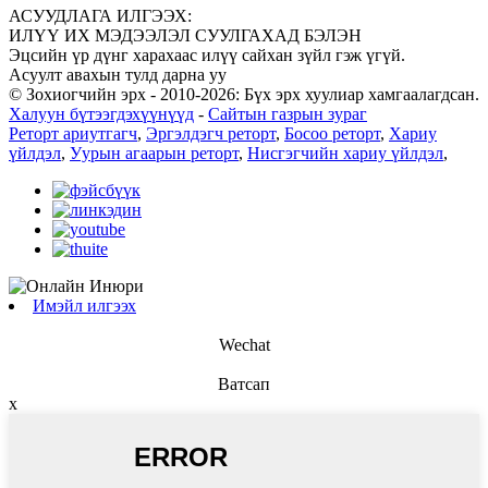
АСУУДЛАГА ИЛГЭЭХ:
ИЛҮҮ ИХ МЭДЭЭЛЭЛ СУУЛГАХАД БЭЛЭН
Эцсийн үр дүнг харахаас илүү сайхан зүйл гэж үгүй.
Асуулт авахын тулд дарна уу
© Зохиогчийн эрх - 2010-2026: Бүх эрх хуулиар хамгаалагдсан.
Халуун бүтээгдэхүүнүүд
-
Сайтын газрын зураг
Реторт ариутгагч
,
Эргэлдэгч реторт
,
Босоо реторт
,
Хариу
үйлдэл
,
Уурын агаарын реторт
,
Нисгэгчийн хариу үйлдэл
,
Имэйл илгээх
Wechat
Ватсап
x