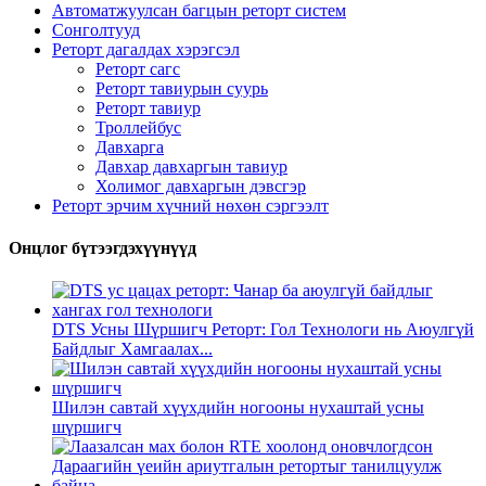
Автоматжуулсан багцын реторт систем
Сонголтууд
Реторт дагалдах хэрэгсэл
Реторт сагс
Реторт тавиурын суурь
Реторт тавиур
Троллейбус
Давхарга
Давхар давхаргын тавиур
Холимог давхаргын дэвсгэр
Реторт эрчим хүчний нөхөн сэргээлт
Онцлог бүтээгдэхүүнүүд
DTS Усны Шүршигч Реторт: Гол Технологи нь Аюулгүй
Байдлыг Хамгаалах...
Шилэн савтай хүүхдийн ногооны нухаштай усны
шүршигч