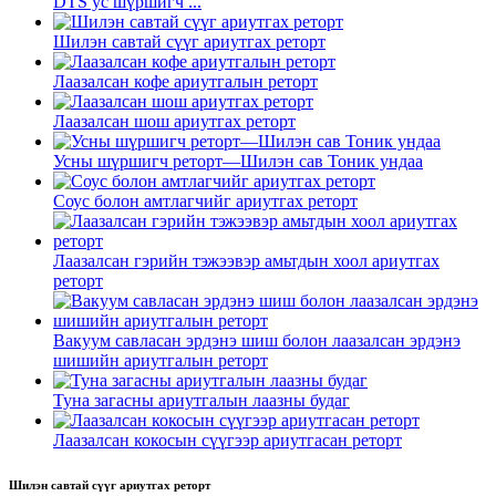
DTS ус шүршигч ...
Шилэн савтай сүүг ариутгах реторт
Лаазалсан кофе ариутгалын реторт
Лаазалсан шош ариутгах реторт
Усны шүршигч реторт—Шилэн сав Тоник ундаа
Соус болон амтлагчийг ариутгах реторт
Лаазалсан гэрийн тэжээвэр амьтдын хоол ариутгах
реторт
Вакуум савласан эрдэнэ шиш болон лаазалсан эрдэнэ
шишийн ариутгалын реторт
Туна загасны ариутгалын лаазны будаг
Лаазалсан кокосын сүүгээр ариутгасан реторт
Шилэн савтай сүүг ариутгах реторт