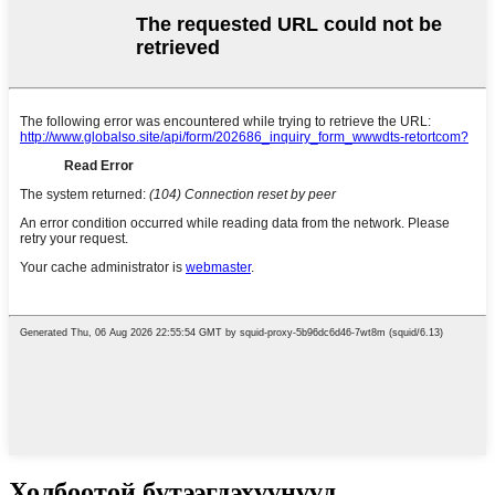
Холбоотой бүтээгдэхүүнүүд