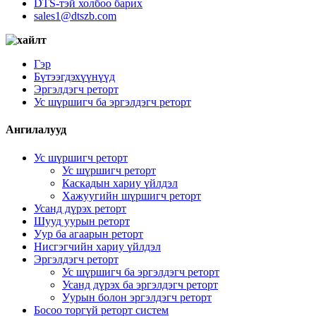
DTS-тэй холбоо барих
sales1@dtszb.com
Гэр
Бүтээгдэхүүнүүд
Эргэлдэгч реторт
Ус шүршигч ба эргэлдэгч реторт
Ангилалууд
Ус шүршигч реторт
Ус шүршигч реторт
Каскадын хариу үйлдэл
Хажуугийн шүршигч реторт
Усанд дүрэх реторт
Шууд уурын реторт
Уур ба агаарын реторт
Нисгэгчийн хариу үйлдэл
Эргэлдэгч реторт
Ус шүршигч ба эргэлдэгч реторт
Усанд дүрэх ба эргэлдэгч реторт
Уурын болон эргэлдэгч реторт
Босоо торгүй реторт систем