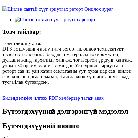
Товч тайлбар:
Товч танилцуулга:
DTS ус шүршигч ариутгагч реторт нь өндөр температурт
тэсвэртэй сав баглаа боодлын материалд тохиромжтой,
дулааны жигд тархалтыг хангаж, тогтвортой үр дүнг хангаж,
уурын 30 орчим хувийг хэмнэдэг. Ус шүршигч ариутгагч
реторт сав нь уян хатан савлагааны уут, хуванцар сав, шилэн
сав, хөнгөн цагаан лаазанд байгаа хоол хүнсийг ариутгахад
тусгайлан бүтээгдсэн.
Бидэнд имэйл илгээх
PDF хэлбэрээр татаж авах
Бүтээгдэхүүний дэлгэрэнгүй мэдээлэл
Бүтээгдэхүүний шошго