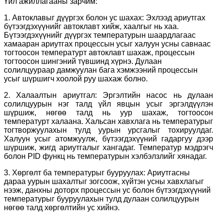
Үйл ажиллагааны зарчим:
1. Автоклавыг дүүргэх болон ус шахах: Эхлээд ариутгах
бүтээгдэхүүнийг автоклавт хийж, хаалгыг нь хаа.
Бүтээгдэхүүнийг дүүргэх температурын шаардлагаас
хамааран ариутгах процессын усыг халуун усны савнаас
тогтоосон температурт автоклавт шахаж, процессын
тогтоосон шингэний түвшинд хүрнэ. Дулаан
солилцуураар дамжуулан бага хэмжээний процессын
усыг шүршигч хоолой руу шахаж болно.
2. Халаалтын ариутгал: Эргэлтийн насос нь дулаан
солилцуурын нэг талд үйл явцын усыг эргэлдүүлэн
шүршиж, нөгөө талд нь уур шахаж, тогтоосон
температурт халаана. Хальсан хавхлага нь температурыг
тогтворжуулахын тулд уурын урсгалыг тохируулдаг.
Халуун усыг атомжуулж, бүтээгдэхүүний гадаргуу дээр
шүршиж, жигд ариутгалыг хангадаг. Температур мэдрэгч
болон PID функц нь температурын хэлбэлзлийг хянадаг.
3. Хөргөлт ба температурыг бууруулах: Ариутгасны
дараа уурын шахалтыг зогсоож, хүйтэн усны хавхлагыг
нээж, данхны доторх процессын ус болон бүтээгдэхүүний
температурыг бууруулахын тулд дулаан солилцуурын
нөгөө талд хөргөлтийн ус хийнэ.