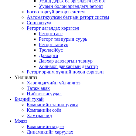
Усанд дүрэх ба эргэлдэгч реторт
Уурын болон эргэлдэгч реторт
Босоо торгүй реторт систем
Автоматжуулсан багцын реторт систем
Сонголтууд
Реторт дагалдах хэрэгсэл
Реторт сагс
Реторт тавиурын суурь
Реторт тавиур
Троллейбус
Давхарга
Давхар давхаргын тавиур
Холимог давхаргын дэвсгэр
Реторт эрчим хүчний нөхөн сэргээлт
Үйлчилгээ
Харилцагчийн үйлчилгээ
Татаж авах
Нийтлэг асуудал
Бидний тухай
Компанийн танилцуулга
Компанийн соёл
Хамтрагчид
Мэдээ
Компанийн мэдээ
Динамикийг харуулах