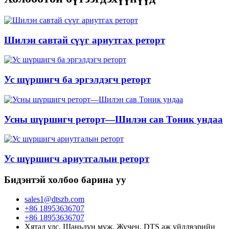
Шилэн савтай сүүг ариутгах реторт
Ус шүршигч ба эргэлдэгч реторт
Усны шүршигч реторт—Шилэн сав Тоник ундаа
Ус шүршигч ариутгалын реторт
Бидэнтэй холбоо барина уу
sales1@dtszb.com
+86 18953636707
+86 18953636707
Хятад улс, Шаньдун муж, Жучен, DTS аж үйлдвэрийн