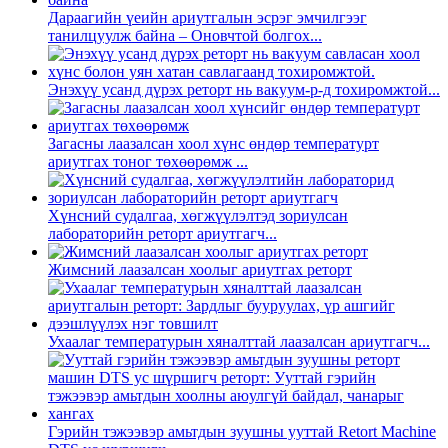
Дараагийн үеийн ариутгалын эсрэг эмчилгээг
танилцуулж байна – Оновчтой болгох...
Энэхүү усанд дүрэх реторт нь вакуум-p-д тохиромжтой...
Загасны лаазалсан хоол хүнс өндөр температурт
ариутгах тоног төхөөрөмж ...
Хүнсний судалгаа, хөгжүүлэлтэд зориулсан
лабораторийн реторт ариутгагч...
Жимсний лаазалсан хоолыг ариутгах реторт
Ухаалаг температурын хяналттай лаазалсан ариутгагч...
Гэрийн тэжээвэр амьтдын зуушны ууттай Retort Machine