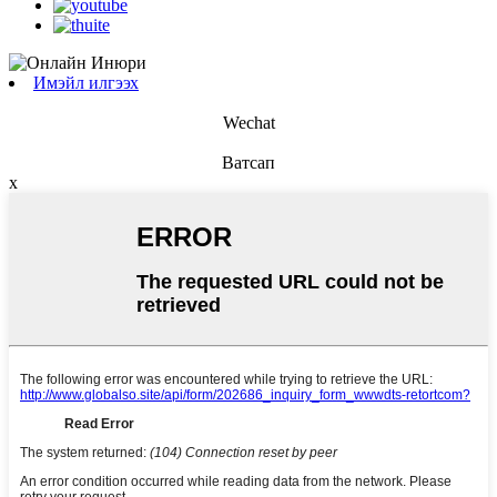
Имэйл илгээх
Wechat
Ватсап
x