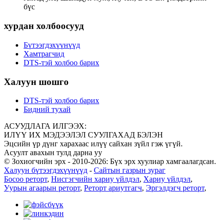
бүс
хурдан холбоосууд
Бүтээгдэхүүнүүд
Хамтрагчид
DTS-тэй холбоо барих
Халуун шошго
DTS-тэй холбоо барих
Бидний тухай
АСУУДЛАГА ИЛГЭЭХ:
ИЛҮҮ ИХ МЭДЭЭЛЭЛ СУУЛГАХАД БЭЛЭН
Эцсийн үр дүнг харахаас илүү сайхан зүйл гэж үгүй.
Асуулт авахын тулд дарна уу
© Зохиогчийн эрх - 2010-2026: Бүх эрх хуулиар хамгаалагдсан.
Халуун бүтээгдэхүүнүүд
-
Сайтын газрын зураг
Босоо реторт
,
Нисгэгчийн хариу үйлдэл
,
Хариу үйлдэл
,
Уурын агаарын реторт
,
Реторт ариутгагч
,
Эргэлдэгч реторт
,