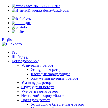
Утас:
+86 18953636707
И-мэйл:
sales1@dtszb.com
English
Гэр
Шийдлүүд
Бүтээгдэхүүнүүд
Ус шүршигч реторт
Ус шүршигч реторт
Каскадын хариу үйлдэл
Хажуугийн шүршигч реторт
Усанд дүрэх реторт
Шууд уурын реторт
Уур ба агаарын реторт
Нисгэгчийн хариу үйлдэл
Эргэлдэгч реторт
Ус шүршигч ба эргэлдэгч реторт