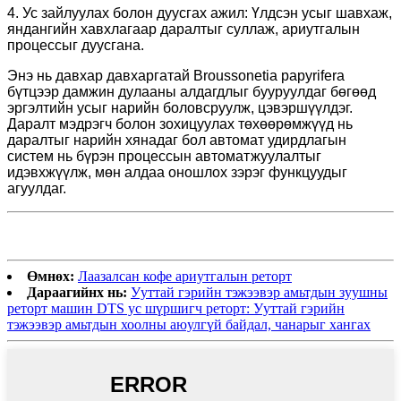
4. Ус зайлуулах болон дуусгах ажил: Үлдсэн усыг шавхаж,
яндангийн хавхлагаар даралтыг суллаж, ариутгалын
процессыг дуусгана.
Энэ нь давхар давхаргатай Broussonetia papyrifera
бүтцээр дамжин дулааны алдагдлыг бууруулдаг бөгөөд
эргэлтийн усыг нарийн боловсруулж, цэвэршүүлдэг.
Даралт мэдрэгч болон зохицуулах төхөөрөмжүүд нь
даралтыг нарийн хянадаг бол автомат удирдлагын
систем нь бүрэн процессын автоматжуулалтыг
идэвхжүүлж, мөн алдаа оношлох зэрэг функцуудыг
агуулдаг.
Өмнөх:
Лаазалсан кофе ариутгалын реторт
Дараагийнх нь:
Ууттай гэрийн тэжээвэр амьтдын зуушны
реторт машин DTS ус шүршигч реторт: Ууттай гэрийн
тэжээвэр амьтдын хоолны аюулгүй байдал, чанарыг хангах