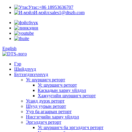
Утас:
+86 18953636707
И-мэйл:
sales1@dtszb.com
English
Гэр
Шийдлүүд
Бүтээгдэхүүнүүд
Ус шүршигч реторт
Ус шүршигч реторт
Каскадын хариу үйлдэл
Хажуугийн шүршигч реторт
Усанд дүрэх реторт
Шууд уурын реторт
Уур ба агаарын реторт
Нисгэгчийн хариу үйлдэл
Эргэлдэгч реторт
Ус шүршигч ба эргэлдэгч реторт