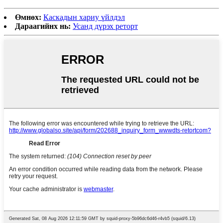
Өмнөх:
Каскадын хариу үйлдэл
Дараагийнх нь:
Усанд дүрэх реторт