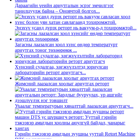
Дараагийн үеийн ариутгалын эсрэг эмчилгээг
танилцуулж байна – Оновчтой болгох...
Энэхүү усанд дүрэх реторт нь вакуум-p-д тохиромжтой...
Загасны лаазалсан хоол хүнс өндөр температурт
ариутгах тоног төхөөрөмж ...
Хүнсний судалгаа, хөгжүүлэлтэд зориулсан
лабораторийн реторт ариутгагч...
Жимсний лаазалсан хоолыг ариутгах реторт
Ухаалаг температурын хяналттай лаазалсан ариутгагч...
Гэрийн тэжээвэр амьтдын зуушны ууттай Retort Machine