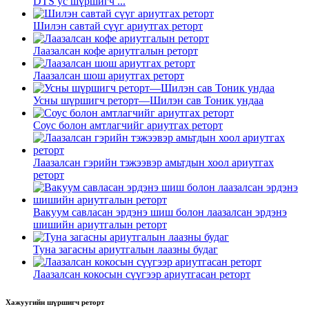
DTS ус шүршигч ...
Шилэн савтай сүүг ариутгах реторт
Лаазалсан кофе ариутгалын реторт
Лаазалсан шош ариутгах реторт
Усны шүршигч реторт—Шилэн сав Тоник ундаа
Соус болон амтлагчийг ариутгах реторт
Лаазалсан гэрийн тэжээвэр амьтдын хоол ариутгах
реторт
Вакуум савласан эрдэнэ шиш болон лаазалсан эрдэнэ
шишийн ариутгалын реторт
Туна загасны ариутгалын лаазны будаг
Лаазалсан кокосын сүүгээр ариутгасан реторт
Хажуугийн шүршигч реторт