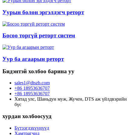
Уурын болон эргэлдэгч реторт
Босоо торгүй реторт систем
Уур ба агаарын реторт
Бидэнтэй холбоо барина уу
sales1@dtszb.com
+86 18953636707
+86 18953636707
Хятад улс, Шаньдун муж, Жучен, DTS аж үйлдвэрийн
бүс
хурдан холбоосууд
Бүтээгдэхүүнүүд
Хамтрагчид