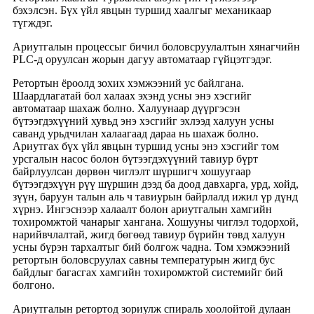
бэхэлсэн. Бүх үйл явцын туршид хаалгыг механикаар
түгждэг.
Ариутгалын процессыг бичил боловсруулалтын хянагчийн
PLC-д оруулсан жорын дагуу автоматаар гүйцэтгэдэг.
Ретортын ёроолд зохих хэмжээний ус байлгана.
Шаардлагатай бол халаах эхэнд усны энэ хэсгийг
автоматаар шахаж болно. Халуунаар дүүргэсэн
бүтээгдэхүүний хувьд энэ хэсгийг эхлээд халуун усны
саванд урьдчилан халаагаад дараа нь шахаж болно.
Ариутгах бүх үйл явцын туршид усны энэ хэсгийг том
урсгалын насос болон бүтээгдэхүүний тавиур бүрт
байрлуулсан дөрвөн чиглэлт шүршигч хошуугаар
бүтээгдэхүүн рүү шүршин дээд ба доод давхарга, урд, хойд,
зүүн, баруун талын аль ч тавиурын байрлалд ижил үр дүнд
хүрнэ. Ингэснээр халаалт болон ариутгалын хамгийн
тохиромжтой чанарыг хангана. Хошууны чиглэл тодорхой,
нарийвчлалтай, жигд бөгөөд тавиур бүрийн төвд халуун
усны бүрэн тархалтыг бий болгож чадна. Том хэмжээний
ретортын боловсруулах савны температурын жигд бус
байдлыг багасгах хамгийн тохиромжтой системийг бий
болгоно.
Ариутгалын ретортод зориулж спираль хоолойтой дулаан