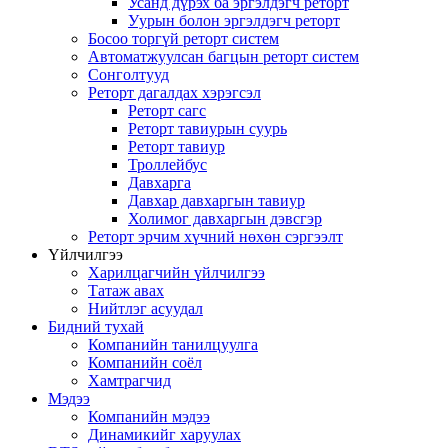
Усанд дүрэх ба эргэлдэгч реторт
Уурын болон эргэлдэгч реторт
Босоо торгүй реторт систем
Автоматжуулсан багцын реторт систем
Сонголтууд
Реторт дагалдах хэрэгсэл
Реторт сагс
Реторт тавиурын суурь
Реторт тавиур
Троллейбус
Давхарга
Давхар давхаргын тавиур
Холимог давхаргын дэвсгэр
Реторт эрчим хүчний нөхөн сэргээлт
Үйлчилгээ
Харилцагчийн үйлчилгээ
Татаж авах
Нийтлэг асуудал
Бидний тухай
Компанийн танилцуулга
Компанийн соёл
Хамтрагчид
Мэдээ
Компанийн мэдээ
Динамикийг харуулах