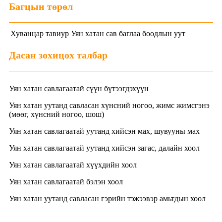
Багцын төрөл
Хуванцар тавиур
Уян хатан сав баглаа боодлын уут
Дасан зохицох талбар
Уян хатан савлагаатай сүүн бүтээгдэхүүн
Уян хатан уутанд савласан хүнсний ногоо, жимс жимсгэнэ
(мөөг, хүнсний ногоо, шош)
Уян хатан савлагаатай уутанд хийсэн мах, шувууны мах
Уян хатан савлагаатай уутанд хийсэн загас, далайн хоол
Уян хатан савлагаатай хүүхдийн хоол
Уян хатан савлагаатай бэлэн хоол
Уян хатан уутанд савласан гэрийн тэжээвэр амьтдын хоол