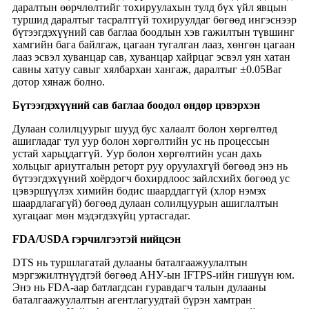
даралтын өөрчлөлтийг тохируулахын тулд бүх үйл явцын
туршид даралтыг тасралтгүй тохируулдаг бөгөөд ингэснээр
бүтээгдэхүүний сав баглаа боодлын хэв гажилтын түвшинг
хамгийн бага байлгаж, цагаан тугалган лааз, хөнгөн цагаан
лааз эсвэл хуванцар сав, хуванцар хайрцаг эсвэл уян хатан
савны хатуу савыг хялбархан хангаж, даралтыг ±0.05Bar
дотор хянаж болно.
Бүтээгдэхүүний сав баглаа боодол өндөр цэвэрхэн
Дулаан солилцуурыг шууд бус халаалт болон хөргөлтөд
ашигладаг тул уур болон хөргөлтийн ус нь процессын
устай харьцдаггүй. Уур болон хөргөлтийн усан дахь
хольцыг ариутгалын реторт руу оруулахгүй бөгөөд энэ нь
бүтээгдэхүүний хоёрдогч бохирдлоос зайлсхийх бөгөөд ус
цэвэршүүлэх химийн бодис шаарддаггүй (хлор нэмэх
шаардлагагүй) бөгөөд дулаан солилцуурын ашиглалтын
хугацааг мөн мэдэгдэхүйц уртасгадаг.
FDA/USDA гэрчилгээтэй нийцсэн
DTS нь туршлагатай дулааны баталгаажуулалтын
мэргэжилтнүүдтэй бөгөөд АНУ-ын IFTPS-ийн гишүүн юм.
Энэ нь FDA-аар батлагдсан гуравдагч талын дулааны
баталгаажуулалтын агентлагуудтай бүрэн хамтран