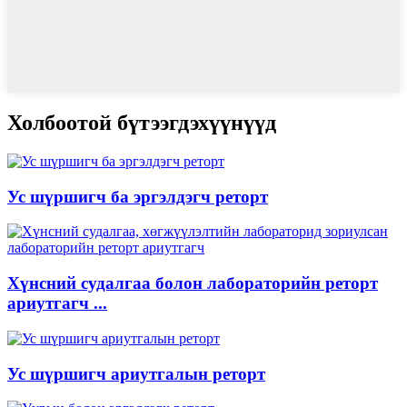
Холбоотой бүтээгдэхүүнүүд
Ус шүршигч ба эргэлдэгч реторт
Хүнсний судалгаа болон лабораторийн реторт
ариутгагч ...
Ус шүршигч ариутгалын реторт