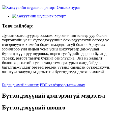
Товч тайлбар:
Дулаан солилцуураар халааж, хөргөнө, ингэснээр уур болон
хөргөлтийн ус нь бүтээгдэхүүнийг бохирдуулахгүй бөгөөд ус
цэвэршүүлэх химийн бодис шаардлагагүй болно. Ариутгах
зорилгоор үйл явцын усыг усны шахуургаар дамжуулан
бүтээгдэхүүн рүү шүршиж, цорго тус бүрийн дөрвөн буланд
тарааж, реторт тавиур бүрийг байрлуулна. Энэ нь халаалт
болон хөргөлтийн үе шатанд температурын жигд байдлыг
баталгаажуулдаг бөгөөд зөөлөн уутанд савласан бүтээгдэхүүн,
ялангуяа халуунд мэдрэмтгий бүтээгдэхүүнд тохиромжтой.
Бидэнд имэйл илгээх
PDF хэлбэрээр татаж авах
Бүтээгдэхүүний дэлгэрэнгүй мэдээлэл
Бүтээгдэхүүний шошго