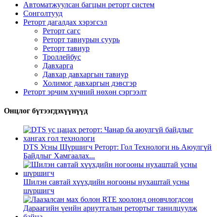
Автоматжуулсан багцын реторт систем
Сонголтууд
Реторт дагалдах хэрэгсэл
Реторт сагс
Реторт тавиурын суурь
Реторт тавиур
Троллейбус
Давхарга
Давхар давхаргын тавиур
Холимог давхаргын дэвсгэр
Реторт эрчим хүчний нөхөн сэргээлт
Онцлог бүтээгдэхүүнүүд
DTS Усны Шүршигч Реторт: Гол Технологи нь Аюулгүй
Байдлыг Хамгаалах...
Шилэн савтай хүүхдийн ногооны нухаштай усны
шүршигч