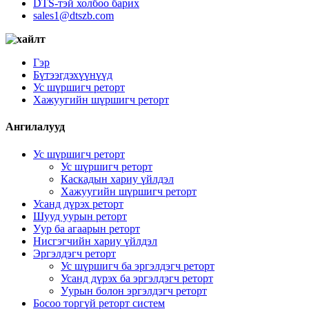
DTS-тэй холбоо барих
sales1@dtszb.com
Гэр
Бүтээгдэхүүнүүд
Ус шүршигч реторт
Хажуугийн шүршигч реторт
Ангилалууд
Ус шүршигч реторт
Ус шүршигч реторт
Каскадын хариу үйлдэл
Хажуугийн шүршигч реторт
Усанд дүрэх реторт
Шууд уурын реторт
Уур ба агаарын реторт
Нисгэгчийн хариу үйлдэл
Эргэлдэгч реторт
Ус шүршигч ба эргэлдэгч реторт
Усанд дүрэх ба эргэлдэгч реторт
Уурын болон эргэлдэгч реторт
Босоо торгүй реторт систем