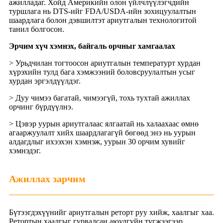
ажилладаг. Хойд Америкийн олон үйлчлүүлэгчдийн
туршлага нь DTS-ийг FDA/USDA-ийн зохицуулалтын
шаардлага болон дэвшилтэт ариутгалын технологитой
танил болгосон.
Эрчим хүч хэмнэх, байгаль орчныг хамгаалах
> Урьдчилан тогтоосон ариутгалын температурт хурдан
хүрэхийн тулд бага хэмжээний боловсруулалтын усыг
хурдан эргэлдүүлдэг.
> Дуу чимээ багатай, чимээгүй, тохь тухтай ажиллах
орчинг бүрдүүлнэ.
> Цэвэр уурын ариутгалаас ялгаатай нь халаахаас өмнө
агааржуулалт хийх шаардлагагүй бөгөөд энэ нь уурын
алдагдлыг ихээхэн хэмнэж, уурын 30 орчим хувийг
хэмнэдэг.
Ажиллах зарчим
Бүтээгдэхүүнийг ариутгалын реторт руу хийж, хаалгыг хаа.
Ретортын хаалгыг гурвалсан аюулгүйн түгжээгээр