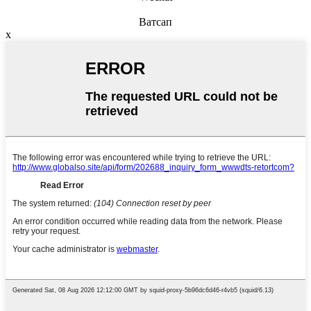
Ватсап
x