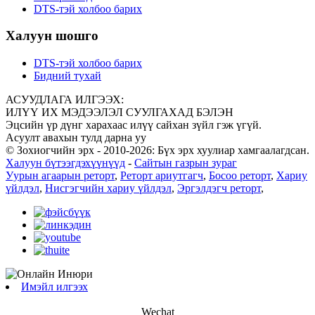
DTS-тэй холбоо барих
Халуун шошго
DTS-тэй холбоо барих
Бидний тухай
АСУУДЛАГА ИЛГЭЭХ:
ИЛҮҮ ИХ МЭДЭЭЛЭЛ СУУЛГАХАД БЭЛЭН
Эцсийн үр дүнг харахаас илүү сайхан зүйл гэж үгүй.
Асуулт авахын тулд дарна уу
© Зохиогчийн эрх - 2010-2026: Бүх эрх хуулиар хамгаалагдсан.
Халуун бүтээгдэхүүнүүд
-
Сайтын газрын зураг
Уурын агаарын реторт
,
Реторт ариутгагч
,
Босоо реторт
,
Хариу
үйлдэл
,
Нисгэгчийн хариу үйлдэл
,
Эргэлдэгч реторт
,
Имэйл илгээх
Wechat