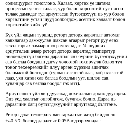
солилцуурыг тоноглоно. Халаах, хөргөх үе шатанд
процессын ус нэг талаас, уур болон хөргөлтийн ус нөгөө
талаас дамждаг тул ариутгасан бүтээгдэхүүн нь уур болон
хөргөлтийн устай шууд холбогдож, асептик халаалт болон
хөргөлтийг хийхгүй.
Бүх үйл явцын туршид реторт доторх даралтыг автомат
хавхлагаар дамжуулан шахсан агаарыг реторт руу өгөх
эсвэл гаргах замаар програм хянадаг. Ус шүрших
ариутгалын ачаар реторт доторх даралтад температур
нөлөөлдөггүй бөгөөд даралтыг янз бүрийн бүтээгдэхүүний
сав баглаа боодлын дагуу чөлөөтэй тохируулж болох тул
тоног төхөөрөмжийг илүү өргөн хүрээнд ашиглах
боломжтой болгодог (гурван хэсэгтэй лааз, хоёр хэсэгтэй
лааз, уян хатан сав баглаа боодлын уут, шилэн сав,
хуванцар сав баглаа боодол гэх мэт).
Ариутгалын үйл явц дуусахад дохиоллын дохио дуугарна.
Энэ үед хаалгыг онгойлгож, буулгаж болно. Дараа нь
дараагийн багц бүтээгдэхүүнийг ариутгахад бэлтгэнэ.
Реторт дахь температурын тархалтын жигд байдал нь
+/-0.5℃ бөгөөд даралтыг 0.05Bar дээр хянадаг.