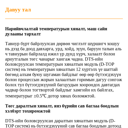
Давуу тал
Нарийвчлалтай температурын хяналт, маш сайн
дулааны тархалт
Тавиур бүрт байрлуулсан дөрвөн чиглэлт шүршигч хошуу
нь дээд ба доод давхарга, урд, хойд, зүүн, баруун талын аль
ч тавиурын байрлалд ижил үр дүнд хүрч, халаалт болон
ариутгалын төгс чанарыг хангаж чадна. DTS-ийн
боловсруулсан температурын хяналтын модуль (D-TOP
систем) нь температурын хяналтын 12 хүртэлх үе шаттай
бөгөөд алхам буюу шугаман байдлыг өөр өөр бүтээгдэхүүн
болон процессын жорын халаалтын горимын дагуу сонгож
болох тул бүтээгдэхүүний багцуудын хоорондох давтагдах
чадвар болон тогтвортой байдлыг хамгийн их байлгах,
температурыг ±0.5℃ дотор хянах боломжтой.
Төгс даралтын хяналт, янз бүрийн сав баглаа боодлын
хэлбэрт тохиромжтой
DTS-ийн боловсруулсан даралтын хяналтын модуль (D-
TOP систем) нь бүтээгдэхүүний сав баглаа боодлын дотоод