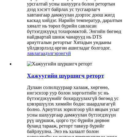
урсгалтай усны шахуурга болон ретортын
дээд хэсэгт байрлах ус тусгаарлагч
хавтангаар дамжуулан дээрээс доош жигд
каскад хийдэг. Нарийн температур, даралтын
хяналт нь төрөл бүрийн савласан
бүтээгдэхүүнд тохиромжтой. Энгийн бөгөөд
найдвартай шинж чанарууд нь DTS
ариутгалын ретортыг Хятадын ундааны
үйлдвэрлэлд өргөн ашигладаг болгодог.
лавлагаа
дэлгэрэнгүй
Хажуугийн шүршигч реторт
Дулаан солилцуураар халааж, хөргөнө,
ингэснээр уур болон хөргөлтийн ус нь
бүтээгдэхүүнийг бохирдуулахгүй бөгөөд ус
цэвэршүүлэх химийн бодис шаардлагагүй
болно. Ариутгах зорилгоор үйл явцын усыг
усны шахуургаар дамжуулан бүтээгдэхүүн
рүү шүршиж, цорго тус бүрийн дөрвөн
буланд тарааж, реторт тавиур бүрийг
байрлуулна. Энэ нь халаалт болон
хөргөлтийн үе шатанд температурын жигд