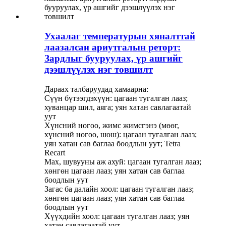
Ухаалаг температурын хяналттай
лаазалсан ариутгалын реторт:
Зардлыг бууруулах, үр ашгийг
дээшлүүлэх нэг товшилт
Дараах талбаруудад хамаарна:
Сүүн бүтээгдэхүүн: цагаан тугалган лааз;
хуванцар шил, аяга; уян хатан савлагаатай
уут
Хүнсний ногоо, жимс жимсгэнэ (мөөг,
хүнсний ногоо, шош): цагаан тугалган лааз;
уян хатан сав баглаа боодлын уут; Tetra
Recart
Мах, шувууны аж ахуй: цагаан тугалган лааз;
хөнгөн цагаан лааз; уян хатан сав баглаа
боодлын уут
Загас ба далайн хоол: цагаан тугалган лааз;
хөнгөн цагаан лааз; уян хатан сав баглаа
боодлын уут
Хүүхдийн хоол: цагаан тугалган лааз; уян
хатан савлагаатай уут