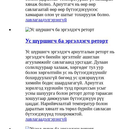
хянаж болно. Ариутгагч нь өөр өөр
савлагаатай өөр өөр бүтээгдэхүүнээс
хамааран олон үе шатыг тохируулж болно.
лавлагаа
дэлгэрэнгүй
Ус шүршигч ба эргэлдэгч реторт
Ус шүршигч эргэлдэгч ариутгалын реторт нь
эргэлдэгч биеийн эргэлтийг ашиглан
агууламжийг савлагаанд урсгадаг. Дулаан
солилцуураар халааж, хөргөдөг тул уур
болон хөргөлтийн ус нь бүтээгдэхүүнийг
бохирдуулахгүй бөгөөд ус цэвэршүүлэх
химийн бодис шаардлагагүй. Ариутгах
зорилгод хүрэхийн тулд процессын усыг
усны шахуурга болон реторт дотор тараасан
хошуугаар дамжуулан бүтээгдэхүүн рүү
цацдаг. Нарийвчлалтай температур болон
даралтын хяналт нь төрөл бүрийн савласан
бүтээгдэхүүнд тохиромжтой.
лавлагаа
дэлгэрэнгүй