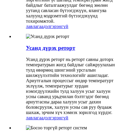
байдлыг баталгаажуулдаг бөгөөд зөөлөн
уутанд савласан бүтээгдэхүүн, ялангуяа
халуунд мэдрэмтгий бүтээгдэхүүнд
тохиромжтой.
лавлагаа
дэлгэрэнгүй
Усанд дүрэх реторт
Усанд дүрэх реторт нь реторт савны доторх
температурын жигд байдлыг сайжруулахын
тулд өвөрмөц шингэний урсгалын
шилжүүлэлтийн технологийг ашигладаг.
Ариутгалын процессыг өндөр температурт
эхлүүлж, температурыг хурдан
нэмэгдүүлэхийн тулд халуун усыг халуун
усны саванд урьдчилан бэлтгэдэг бөгөөд
ариутгасны дараа халуун усыг дахин
боловсруулж, халуун усны сав руу буцааж
шахаж, эрчим хүч хэмнэх зорилгод хүрдэг.
лавлагаа
дэлгэрэнгүй