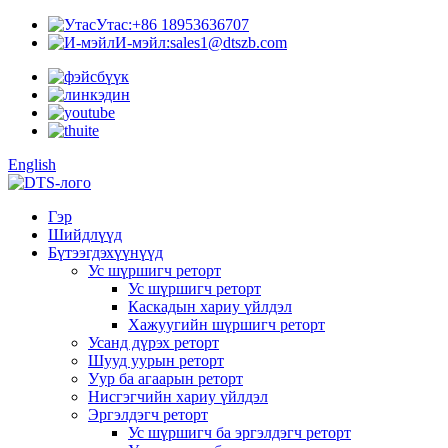
Утас:
+86 18953636707
И-мэйл:
sales1@dtszb.com
English
Гэр
Шийдлүүд
Бүтээгдэхүүнүүд
Ус шүршигч реторт
Ус шүршигч реторт
Каскадын хариу үйлдэл
Хажуугийн шүршигч реторт
Усанд дүрэх реторт
Шууд уурын реторт
Уур ба агаарын реторт
Нисгэгчийн хариу үйлдэл
Эргэлдэгч реторт
Ус шүршигч ба эргэлдэгч реторт