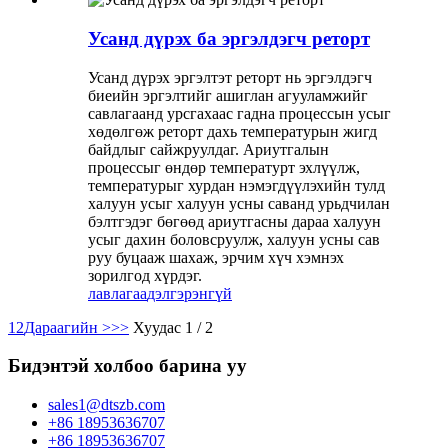
Усанд дүрэх ба эргэлдэгч реторт
Усанд дүрэх эргэлтэт реторт нь эргэлдэгч
биеийн эргэлтийг ашиглан агууламжийг
савлагаанд урсгахаас гадна процессын усыг
хөдөлгөж реторт дахь температурын жигд
байдлыг сайжруулдаг. Ариутгалын
процессыг өндөр температурт эхлүүлж,
температурыг хурдан нэмэгдүүлэхийн тулд
халуун усыг халуун усны саванд урьдчилан
бэлтгэдэг бөгөөд ариутгасны дараа халуун
усыг дахин боловсруулж, халуун усны сав
руу буцааж шахаж, эрчим хүч хэмнэх
зорилгод хүрдэг.
лавлагаа
дэлгэрэнгүй
1
2
Дараагийн >
>>
Хуудас 1 / 2
Бидэнтэй холбоо барина уу
sales1@dtszb.com
+86 18953636707
+86 18953636707