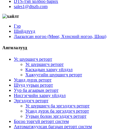
DTS-тэй холбоо барих
sales1@dtszb.com
Гэр
Шийдлүүд
Лаазалсан ногоо (Мөөг, Хүнсний ногоо, Шош)
Ангилалууд
Ус шүршигч реторт
Ус шүршигч реторт
Каскадын хариу үйлдэл
Хажуугийн шүршигч реторт
Усанд дүрэх реторт
Шууд уурын реторт
Уур ба агаарын реторт
Нисгэгчийн хариу үйлдэл
Эргэлдэгч реторт
Ус шүршигч ба эргэлдэгч реторт
Усанд дүрэх ба эргэлдэгч реторт
Уурын болон эргэлдэгч реторт
Босоо торгүй реторт систем
Автоматжуулсан багцын реторт систем