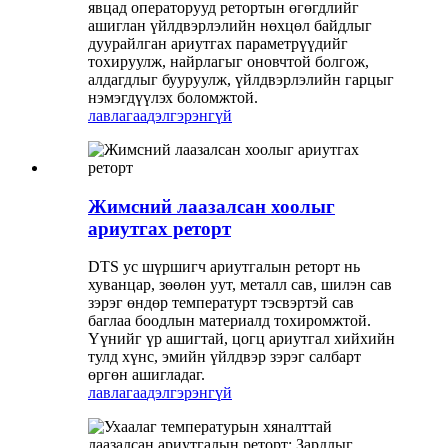
явцад операторууд ретортын өгөгдлийг
ашиглан үйлдвэрлэлийн нөхцөл байдлыг
дуурайлган ариутгах параметрүүдийг
тохируулж, найрлагыг оновчтой болгож,
алдагдлыг бууруулж, үйлдвэрлэлийн гарцыг
нэмэгдүүлэх боломжтой.
лавлагаа
дэлгэрэнгүй
Жимсний лаазалсан хоолыг
ариутгах реторт
DTS ус шүршигч ариутгалын реторт нь
хуванцар, зөөлөн уут, металл сав, шилэн сав
зэрэг өндөр температурт тэсвэртэй сав
баглаа боодлын материалд тохиромжтой.
Үүнийг үр ашигтай, цогц ариутгал хийхийн
тулд хүнс, эмийн үйлдвэр зэрэг салбарт
өргөн ашигладаг.
лавлагаа
дэлгэрэнгүй