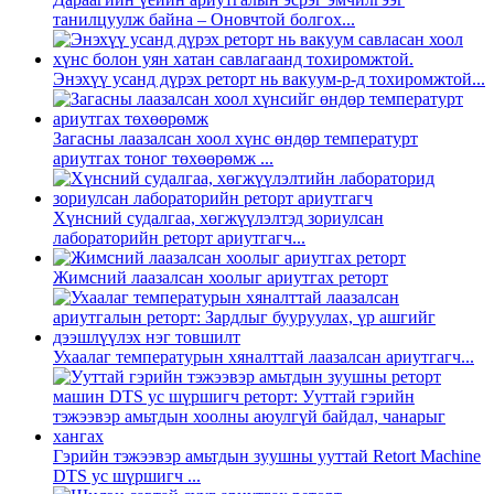
танилцуулж байна – Оновчтой болгох...
Энэхүү усанд дүрэх реторт нь вакуум-p-д тохиромжтой...
Загасны лаазалсан хоол хүнс өндөр температурт
ариутгах тоног төхөөрөмж ...
Хүнсний судалгаа, хөгжүүлэлтэд зориулсан
лабораторийн реторт ариутгагч...
Жимсний лаазалсан хоолыг ариутгах реторт
Ухаалаг температурын хяналттай лаазалсан ариутгагч...
Гэрийн тэжээвэр амьтдын зуушны ууттай Retort Machine
DTS ус шүршигч ...