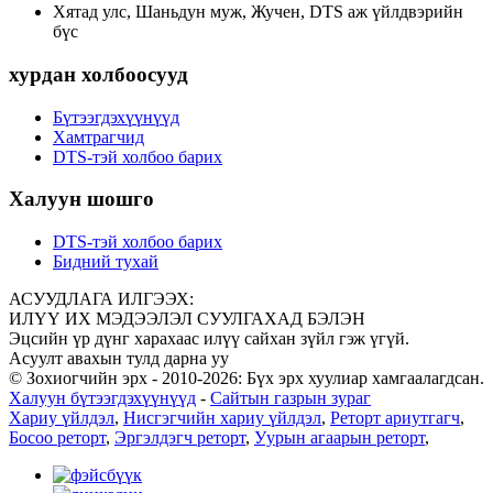
Хятад улс, Шаньдун муж, Жучен, DTS аж үйлдвэрийн
бүс
хурдан холбоосууд
Бүтээгдэхүүнүүд
Хамтрагчид
DTS-тэй холбоо барих
Халуун шошго
DTS-тэй холбоо барих
Бидний тухай
АСУУДЛАГА ИЛГЭЭХ:
ИЛҮҮ ИХ МЭДЭЭЛЭЛ СУУЛГАХАД БЭЛЭН
Эцсийн үр дүнг харахаас илүү сайхан зүйл гэж үгүй.
Асуулт авахын тулд дарна уу
© Зохиогчийн эрх - 2010-2026: Бүх эрх хуулиар хамгаалагдсан.
Халуун бүтээгдэхүүнүүд
-
Сайтын газрын зураг
Хариу үйлдэл
,
Нисгэгчийн хариу үйлдэл
,
Реторт ариутгагч
,
Босоо реторт
,
Эргэлдэгч реторт
,
Уурын агаарын реторт
,