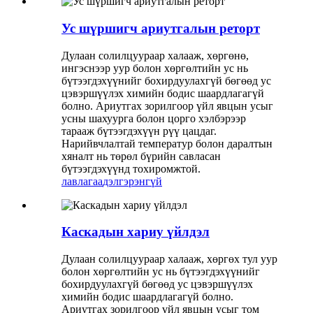
Ус шүршигч ариутгалын реторт
Дулаан солилцуураар халааж, хөргөнө,
ингэснээр уур болон хөргөлтийн ус нь
бүтээгдэхүүнийг бохирдуулахгүй бөгөөд ус
цэвэршүүлэх химийн бодис шаардлагагүй
болно. Ариутгах зорилгоор үйл явцын усыг
усны шахуурга болон цорго хэлбэрээр
тарааж бүтээгдэхүүн рүү цацдаг.
Нарийвчлалтай температур болон даралтын
хяналт нь төрөл бүрийн савласан
бүтээгдэхүүнд тохиромжтой.
лавлагаа
дэлгэрэнгүй
Каскадын хариу үйлдэл
Дулаан солилцуураар халааж, хөргөх тул уур
болон хөргөлтийн ус нь бүтээгдэхүүнийг
бохирдуулахгүй бөгөөд ус цэвэршүүлэх
химийн бодис шаардлагагүй болно.
Ариутгах зорилгоор үйл явцын усыг том