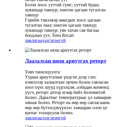
Бэлэн хоол: ууттай сүмс; ууттай будаа;
хуванцар тавиур; хөнгөн цагаан тугалган
тавиур
Гэрийн тэжээвэр амьтдын хоол: цагаан
тугалган лааз; хөнгөн цагаан тавиур;
хуванцар тавиур; уян хатан сав баглаа
боодлын уут; Tetra Recart
лавлагаа
дэлгэрэнгүй
Лаазалсан шош ариутгах реторт
Товч танилцуулга:
Уурын ариутгалын үндсэн дээр сэнс
нэмснээр халаалтын орчин болон савласан
хоол хүнс шууд хүрэлцэж, албадан конвекц
үүсч, реторт дотор агаар байх боломжтой
болно. Даралтыг температураас үл хамааран
хянаж болно. Реторт нь өөр өөр савлагааны
өөр өөр бүтээгдэхүүнээс хамааран олон үе
шатыг тохируулж болно.
лавлагаа
дэлгэрэнгүй