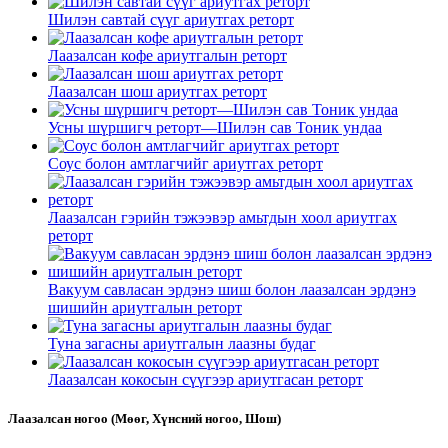
Шилэн савтай сүүг ариутгах реторт
Лаазалсан кофе ариутгалын реторт
Лаазалсан шош ариутгах реторт
Усны шүршигч реторт—Шилэн сав Тоник ундаа
Соус болон амтлагчийг ариутгах реторт
Лаазалсан гэрийн тэжээвэр амьтдын хоол ариутгах
реторт
Вакуум савласан эрдэнэ шиш болон лаазалсан эрдэнэ
шишийн ариутгалын реторт
Туна загасны ариутгалын лаазны будаг
Лаазалсан кокосын сүүгээр ариутгасан реторт
Лаазалсан ногоо (Мөөг, Хүнсний ногоо, Шош)