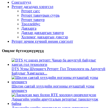
Сонголтууд
Реторт дагалдах хэрэгсэл
Реторт сагс
Реторт тавиурын суурь
Реторт тавиур
Троллейбус
Давхарга
Давхар давхаргын тавиур
Холимог давхаргын дэвсгэр
Реторт эрчим хүчний нөхөн сэргээлт
Онцлог бүтээгдэхүүнүүд
DTS Усны Шүршигч Реторт: Гол Технологи нь Аюулгүй
Байдлыг Хамгаалах...
Шилэн савтай хүүхдийн ногооны нухаштай усны
шүршигч
Дараагийн үеийн ариутгалын эсрэг эмчилгээг