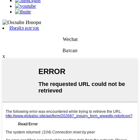
Имэйл илгээх
Wechat
Ватсап
x