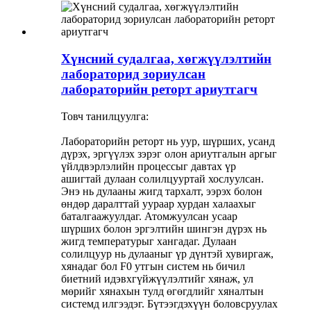
Хүнсний судалгаа, хөгжүүлэлтийн
лабораторид зориулсан
лабораторийн реторт ариутгагч
Товч танилцуулга:
Лабораторийн реторт нь уур, шүрших, усанд
дүрэх, эргүүлэх зэрэг олон ариутгалын аргыг
үйлдвэрлэлийн процессыг давтах үр
ашигтай дулаан солилцууртай хослуулсан.
Энэ нь дулааны жигд тархалт, ээрэх болон
өндөр даралттай уураар хурдан халаахыг
баталгаажуулдаг. Атомжуулсан усаар
шүрших болон эргэлтийн шингэн дүрэх нь
жигд температурыг хангадаг. Дулаан
солилцуур нь дулааныг үр дүнтэй хувиргаж,
хянадаг бол F0 утгын систем нь бичил
биетний идэвхгүйжүүлэлтийг хянаж, ул
мөрийг хянахын тулд өгөгдлийг хяналтын
системд илгээдэг. Бүтээгдэхүүн боловсруулах