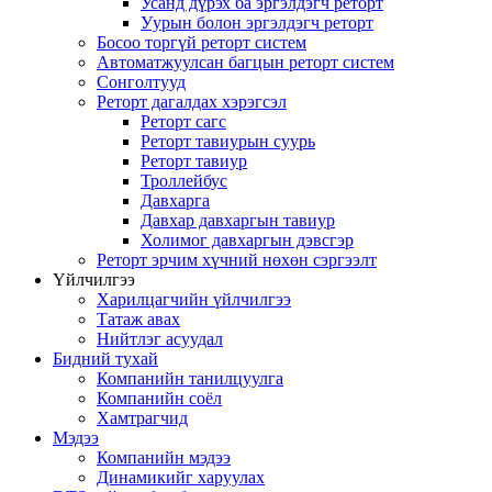
Усанд дүрэх ба эргэлдэгч реторт
Уурын болон эргэлдэгч реторт
Босоо торгүй реторт систем
Автоматжуулсан багцын реторт систем
Сонголтууд
Реторт дагалдах хэрэгсэл
Реторт сагс
Реторт тавиурын суурь
Реторт тавиур
Троллейбус
Давхарга
Давхар давхаргын тавиур
Холимог давхаргын дэвсгэр
Реторт эрчим хүчний нөхөн сэргээлт
Үйлчилгээ
Харилцагчийн үйлчилгээ
Татаж авах
Нийтлэг асуудал
Бидний тухай
Компанийн танилцуулга
Компанийн соёл
Хамтрагчид
Мэдээ
Компанийн мэдээ
Динамикийг харуулах