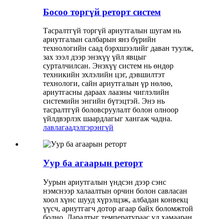
Босоо торгүй реторт систем
Тасралтгүй торгүй ариутгалын шугам нь
ариутгалын салбарын янз бүрийн
технологийн саад бэрхшээлийг даван туулж,
зах зээл дээр энэхүү үйл явцыг
сурталчилсан. Энэхүү систем нь өндөр
техникийн эхлэлийн цэг, дэвшилтэт
технологи, сайн ариутгалын үр нөлөө,
ариутгасны дараах лаазны чиглэлийн
системийн энгийн бүтэцтэй. Энэ нь
тасралтгүй боловсруулалт болон олноор
үйлдвэрлэх шаардлагыг хангаж чадна.
лавлагаа
дэлгэрэнгүй
Уур ба агаарын реторт
Уурын ариутгалын үндсэн дээр сэнс
нэмснээр халаалтын орчин болон савласан
хоол хүнс шууд хүрэлцэж, албадан конвекц
үүсч, ариутгагч дотор агаар байх боломжтой
болно. Даралтыг температураас үл хамааран