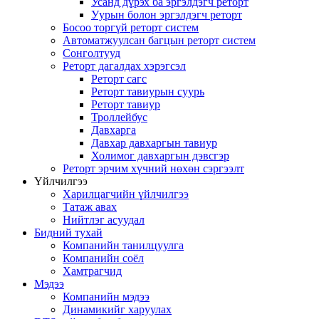
Усанд дүрэх ба эргэлдэгч реторт
Уурын болон эргэлдэгч реторт
Босоо торгүй реторт систем
Автоматжуулсан багцын реторт систем
Сонголтууд
Реторт дагалдах хэрэгсэл
Реторт сагс
Реторт тавиурын суурь
Реторт тавиур
Троллейбус
Давхарга
Давхар давхаргын тавиур
Холимог давхаргын дэвсгэр
Реторт эрчим хүчний нөхөн сэргээлт
Үйлчилгээ
Харилцагчийн үйлчилгээ
Татаж авах
Нийтлэг асуудал
Бидний тухай
Компанийн танилцуулга
Компанийн соёл
Хамтрагчид
Мэдээ
Компанийн мэдээ
Динамикийг харуулах