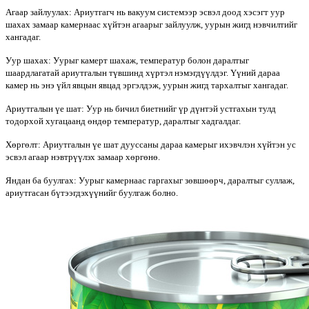
Агаар зайлуулах: Ариутгагч нь вакуум системээр эсвэл доод хэсэгт уур
шахах замаар камернаас хүйтэн агаарыг зайлуулж, уурын жигд нэвчилтийг
хангадаг.
Уур шахах: Уурыг камерт шахаж, температур болон даралтыг
шаардлагатай ариутгалын түвшинд хүртэл нэмэгдүүлдэг. Үүний дараа
камер нь энэ үйл явцын явцад эргэлдэж, уурын жигд тархалтыг хангадаг.
Ариутгалын үе шат: Уур нь бичил биетнийг үр дүнтэй устгахын тулд
тодорхой хугацаанд өндөр температур, даралтыг хадгалдаг.
Хөргөлт: Ариутгалын үе шат дууссаны дараа камерыг ихэвчлэн хүйтэн ус
эсвэл агаар нэвтрүүлэх замаар хөргөнө.
Яндан ба буулгах: Уурыг камернаас гаргахыг зөвшөөрч, даралтыг суллаж,
ариутгасан бүтээгдэхүүнийг буулгаж болно.