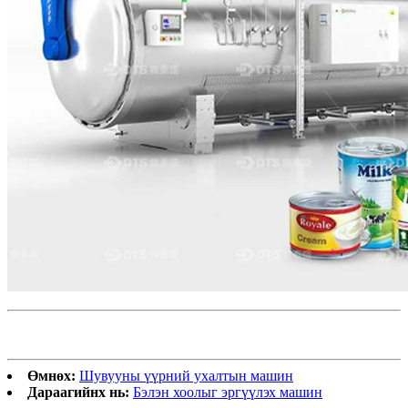
Өмнөх:
Шувууны үүрний ухалтын машин
Дараагийнх нь:
Бэлэн хоолыг эргүүлэх машин