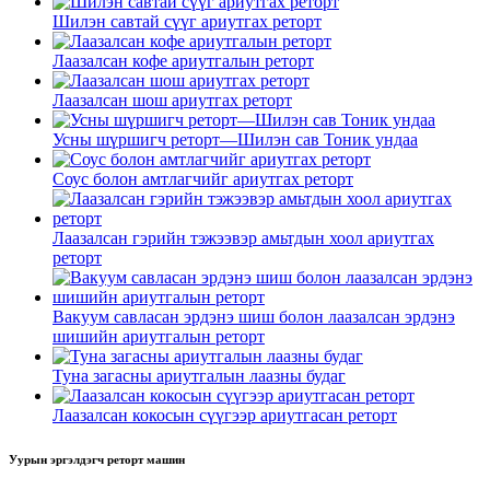
Шилэн савтай сүүг ариутгах реторт
Лаазалсан кофе ариутгалын реторт
Лаазалсан шош ариутгах реторт
Усны шүршигч реторт—Шилэн сав Тоник ундаа
Соус болон амтлагчийг ариутгах реторт
Лаазалсан гэрийн тэжээвэр амьтдын хоол ариутгах
реторт
Вакуум савласан эрдэнэ шиш болон лаазалсан эрдэнэ
шишийн ариутгалын реторт
Туна загасны ариутгалын лаазны будаг
Лаазалсан кокосын сүүгээр ариутгасан реторт
Уурын эргэлдэгч реторт машин