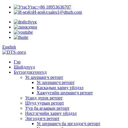
Утас:
+86 18953636707
И-мэйл:
sales1@dtszb.com
English
Гэр
Шийдлүүд
Бүтээгдэхүүнүүд
Ус шүршигч реторт
Ус шүршигч реторт
Каскадын хариу үйлдэл
Хажуугийн шүршигч реторт
Усанд дүрэх реторт
Шууд уурын реторт
Уур ба агаарын реторт
Нисгэгчийн хариу үйлдэл
Эргэлдэгч реторт
Ус шүршигч ба эргэлдэгч реторт