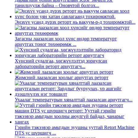
танилцуулж байна – Оновчтой болгох...
Энэхүү усанд дүрэх реторт нь вакуум-p-д тохиромжтой...
Загасны лаазалсан хоол хүнс өндөр температурт
ариутгах тоног төхөөрөмж ...
Хүнсний судалгаа, хөгжүүлэлтэд зориулсан
лабораторийн реторт ариутгагч...
Жимсний лаазалсан хоолыг ариутгах реторт
Ухаалаг температурын хяналттай лаазалсан ариутгагч...
Гэрийн тэжээвэр амьтдын зуушны ууттай Retort Machine
DTS ус шүршигч ...