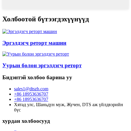
Холбоотой бүтээгдэхүүнүүд
Эргэлдэгч реторт машин
Уурын болон эргэлдэгч реторт
Бидэнтэй холбоо барина уу
sales1@dtszb.com
+86 18953636707
+86 18953636707
Хятад улс, Шаньдун муж, Жучен, DTS аж үйлдвэрийн
бүс
хурдан холбоосууд