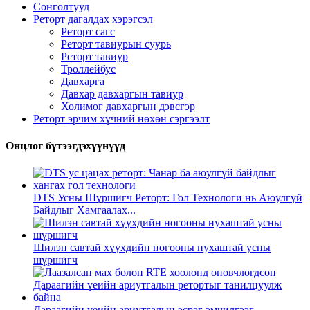
Сонголтууд
Реторт дагалдах хэрэгсэл
Реторт сагс
Реторт тавиурын суурь
Реторт тавиур
Троллейбус
Давхарга
Давхар давхаргын тавиур
Холимог давхаргын дэвсгэр
Реторт эрчим хүчний нөхөн сэргээлт
Онцлог бүтээгдэхүүнүүд
DTS Усны Шүршигч Реторт: Гол Технологи нь Аюулгүй
Байдлыг Хамгаалах...
Шилэн савтай хүүхдийн ногооны нухаштай усны
шүршигч
Дараагийн үеийн ариутгалын эсрэг эмчилгээг