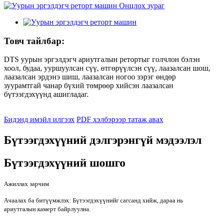
Товч тайлбар:
DTS уурын эргэлдэгч ариутгалын ретортыг голчлон бэлэн
хоол, будаа, ууршуулсан сүү, өтгөрүүлсэн сүү, лаазалсан шош,
лаазалсан эрдэнэ шиш, лаазалсан ногоо зэрэг өндөр
зуурамтгай чанар бүхий төмрөөр хийсэн лаазалсан
бүтээгдэхүүнд ашигладаг.
Бидэнд имэйл илгээх
PDF хэлбэрээр татаж авах
Бүтээгдэхүүний дэлгэрэнгүй мэдээлэл
Бүтээгдэхүүний шошго
Ажиллах зарчим
Ачаалах ба битүүмжлэх: Бүтээгдэхүүнийг сагсанд хийж, дараа нь
ариутгалын камерт байрлуулна.