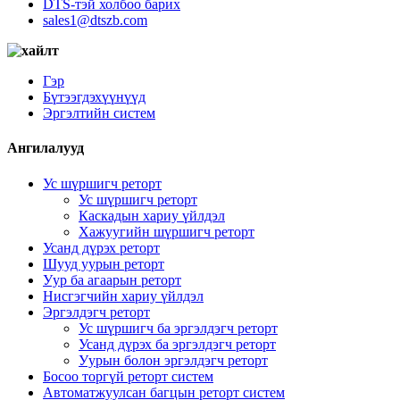
DTS-тэй холбоо барих
sales1@dtszb.com
Гэр
Бүтээгдэхүүнүүд
Эргэлтийн систем
Ангилалууд
Ус шүршигч реторт
Ус шүршигч реторт
Каскадын хариу үйлдэл
Хажуугийн шүршигч реторт
Усанд дүрэх реторт
Шууд уурын реторт
Уур ба агаарын реторт
Нисгэгчийн хариу үйлдэл
Эргэлдэгч реторт
Ус шүршигч ба эргэлдэгч реторт
Усанд дүрэх ба эргэлдэгч реторт
Уурын болон эргэлдэгч реторт
Босоо торгүй реторт систем
Автоматжуулсан багцын реторт систем