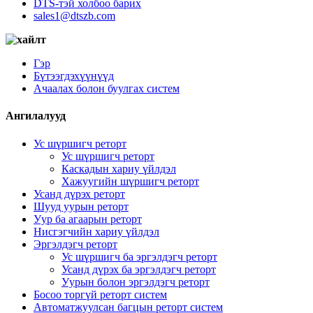
DTS-тэй холбоо барих
sales1@dtszb.com
Гэр
Бүтээгдэхүүнүүд
Ачаалах болон буулгах систем
Ангилалууд
Ус шүршигч реторт
Ус шүршигч реторт
Каскадын хариу үйлдэл
Хажуугийн шүршигч реторт
Усанд дүрэх реторт
Шууд уурын реторт
Уур ба агаарын реторт
Нисгэгчийн хариу үйлдэл
Эргэлдэгч реторт
Ус шүршигч ба эргэлдэгч реторт
Усанд дүрэх ба эргэлдэгч реторт
Уурын болон эргэлдэгч реторт
Босоо торгүй реторт систем
Автоматжуулсан багцын реторт систем