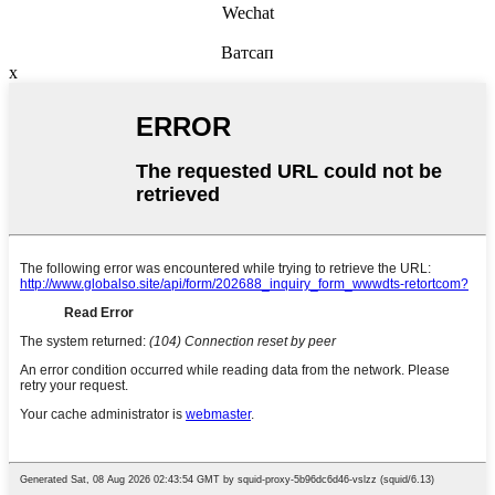
Wechat
Ватсап
x