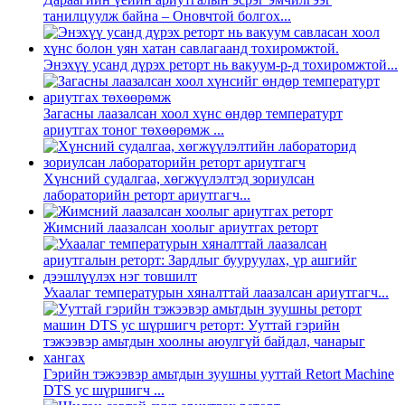
танилцуулж байна – Оновчтой болгох...
Энэхүү усанд дүрэх реторт нь вакуум-p-д тохиромжтой...
Загасны лаазалсан хоол хүнс өндөр температурт
ариутгах тоног төхөөрөмж ...
Хүнсний судалгаа, хөгжүүлэлтэд зориулсан
лабораторийн реторт ариутгагч...
Жимсний лаазалсан хоолыг ариутгах реторт
Ухаалаг температурын хяналттай лаазалсан ариутгагч...
Гэрийн тэжээвэр амьтдын зуушны ууттай Retort Machine
DTS ус шүршигч ...