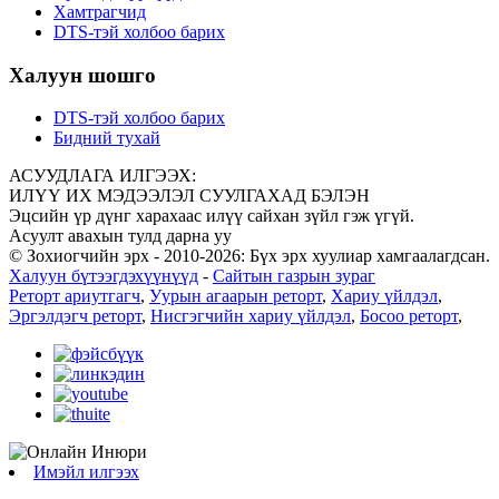
Хамтрагчид
DTS-тэй холбоо барих
Халуун шошго
DTS-тэй холбоо барих
Бидний тухай
АСУУДЛАГА ИЛГЭЭХ:
ИЛҮҮ ИХ МЭДЭЭЛЭЛ СУУЛГАХАД БЭЛЭН
Эцсийн үр дүнг харахаас илүү сайхан зүйл гэж үгүй.
Асуулт авахын тулд дарна уу
© Зохиогчийн эрх - 2010-2026: Бүх эрх хуулиар хамгаалагдсан.
Халуун бүтээгдэхүүнүүд
-
Сайтын газрын зураг
Реторт ариутгагч
,
Уурын агаарын реторт
,
Хариу үйлдэл
,
Эргэлдэгч реторт
,
Нисгэгчийн хариу үйлдэл
,
Босоо реторт
,
Имэйл илгээх