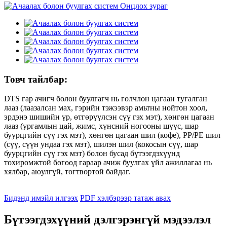
Товч тайлбар:
DTS гар ачигч болон буулгагч нь голчлон цагаан тугалган
лааз (лаазалсан мах, гэрийн тэжээвэр амьтны нойтон хоол,
эрдэнэ шишийн үр, өтгөрүүлсэн сүү гэх мэт), хөнгөн цагаан
лааз (ургамлын цай, жимс, хүнсний ногооны шүүс, шар
буурцгийн сүү гэх мэт), хөнгөн цагаан шил (кофе), PP/PE шил
(сүү, сүүн ундаа гэх мэт), шилэн шил (кокосын сүү, шар
буурцгийн сүү гэх мэт) болон бусад бүтээгдэхүүнд
тохиромжтой бөгөөд гараар ачиж буулгах үйл ажиллагаа нь
хялбар, аюулгүй, тогтвортой байдаг.
Бидэнд имэйл илгээх
PDF хэлбэрээр татаж авах
Бүтээгдэхүүний дэлгэрэнгүй мэдээлэл