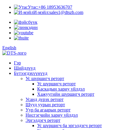
Утас:
+86 18953636707
И-мэйл:
sales1@dtszb.com
English
Гэр
Шийдлүүд
Бүтээгдэхүүнүүд
Ус шүршигч реторт
Ус шүршигч реторт
Каскадын хариу үйлдэл
Хажуугийн шүршигч реторт
Усанд дүрэх реторт
Шууд уурын реторт
Уур ба агаарын реторт
Нисгэгчийн хариу үйлдэл
Эргэлдэгч реторт
Ус шүршигч ба эргэлдэгч реторт