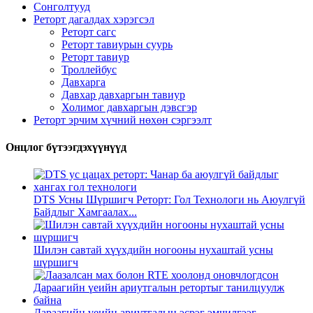
Сонголтууд
Реторт дагалдах хэрэгсэл
Реторт сагс
Реторт тавиурын суурь
Реторт тавиур
Троллейбус
Давхарга
Давхар давхаргын тавиур
Холимог давхаргын дэвсгэр
Реторт эрчим хүчний нөхөн сэргээлт
Онцлог бүтээгдэхүүнүүд
DTS Усны Шүршигч Реторт: Гол Технологи нь Аюулгүй
Байдлыг Хамгаалах...
Шилэн савтай хүүхдийн ногооны нухаштай усны
шүршигч
Дараагийн үеийн ариутгалын эсрэг эмчилгээг