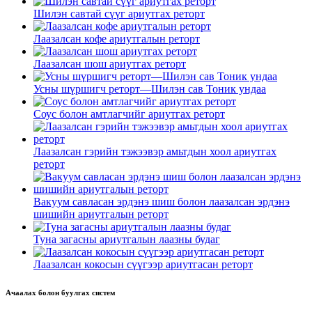
Шилэн савтай сүүг ариутгах реторт
Лаазалсан кофе ариутгалын реторт
Лаазалсан шош ариутгах реторт
Усны шүршигч реторт—Шилэн сав Тоник ундаа
Соус болон амтлагчийг ариутгах реторт
Лаазалсан гэрийн тэжээвэр амьтдын хоол ариутгах
реторт
Вакуум савласан эрдэнэ шиш болон лаазалсан эрдэнэ
шишийн ариутгалын реторт
Туна загасны ариутгалын лаазны будаг
Лаазалсан кокосын сүүгээр ариутгасан реторт
Ачаалах болон буулгах систем