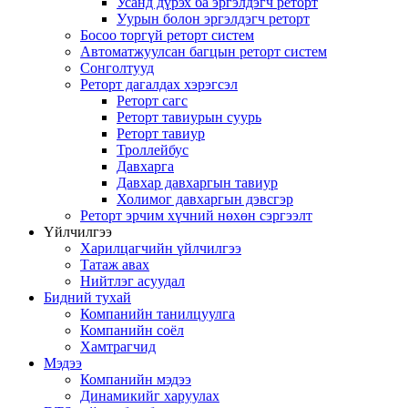
Усанд дүрэх ба эргэлдэгч реторт
Уурын болон эргэлдэгч реторт
Босоо торгүй реторт систем
Автоматжуулсан багцын реторт систем
Сонголтууд
Реторт дагалдах хэрэгсэл
Реторт сагс
Реторт тавиурын суурь
Реторт тавиур
Троллейбус
Давхарга
Давхар давхаргын тавиур
Холимог давхаргын дэвсгэр
Реторт эрчим хүчний нөхөн сэргээлт
Үйлчилгээ
Харилцагчийн үйлчилгээ
Татаж авах
Нийтлэг асуудал
Бидний тухай
Компанийн танилцуулга
Компанийн соёл
Хамтрагчид
Мэдээ
Компанийн мэдээ
Динамикийг харуулах