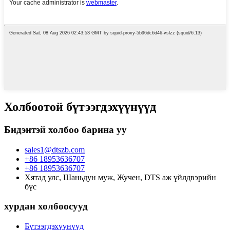
Холбоотой бүтээгдэхүүнүүд
Бидэнтэй холбоо барина уу
sales1@dtszb.com
+86 18953636707
+86 18953636707
Хятад улс, Шаньдун муж, Жучен, DTS аж үйлдвэрийн
бүс
хурдан холбоосууд
Бүтээгдэхүүнүүд