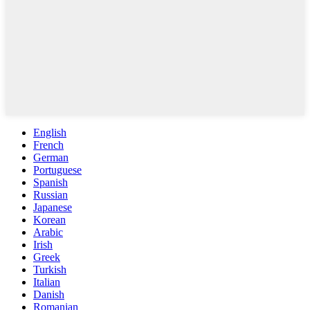
English
French
German
Portuguese
Spanish
Russian
Japanese
Korean
Arabic
Irish
Greek
Turkish
Italian
Danish
Romanian