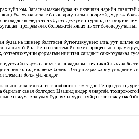
рах зүйл юм. Загасны махан будаа нь ихэвчлэн нарийн төвөгтэй 
ы жигд бус хуваарилалт болон ариутгалын цоорхойд хүргэж болз
шигладаг бөгөөд энэ нь бүтээгдэхүүний туршид тогтвортой тем
 хугацааг програмчлах боломжтой хянах нь хэт боловсруулалтыг 
н будаа нь шинээр бэлтгэсэн бүтээгдэхүүнээс аяга, уут, шилэн с
эг хангаж байна. Реторт системийг зохих процессын параметрүү
ж, бүтээгдэхүүний форматын нийцтэй байдлыг сайжруулахад туса
ширүүсэхийн хэрээр ариутгалын чадварыг техникийн чухал босго
дийн ойлголтод нөлөөлж болно. Энэ утгаараа хариу үйлдлийн си
н элемент болж үйлчилдэг.
логийн дэвшилтэй нягт холбоотой гэж үздэг. Реторт дээр суури
 барилыг санал болгодог. Цаашид өндөр чанартай, тохиромжтой 
рыг хөгжүүлэхэд улам бүр чухал үүрэг гүйцэтгэнэ гэж үзэж байн