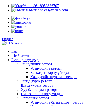
Утас:
+86 18953636707
И-мэйл:
sales1@dtszb.com
English
Гэр
Шийдлүүд
Бүтээгдэхүүнүүд
Ус шүршигч реторт
Ус шүршигч реторт
Каскадын хариу үйлдэл
Хажуугийн шүршигч реторт
Усанд дүрэх реторт
Шууд уурын реторт
Уур ба агаарын реторт
Нисгэгчийн хариу үйлдэл
Эргэлдэгч реторт
Ус шүршигч ба эргэлдэгч реторт