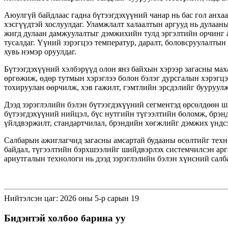
Аюулгүй байдлаас гадна бүтээгдэхүүний чанар нь бас гол анхаа
хэсгүүдтэй хослуулдаг. Уламжлалт халаалтын аргууд нь дулаан
жигд дулаан дамжуулалтыг дэмжихийн тулд эргэлтийн орчинг а
тусалдаг. Үүний зэрэгцээ температур, даралт, боловсруулалтын
хувь нэмэр оруулдаг.
Бүтээгдэхүүний хэлбэрүүд олон янз байхын хэрээр загасны маха
өргөжиж, өдөр тутмын хэрэглээ болон бэлэг дурсгалын хэрэгцэ
тохируулан өөрчилж, хэв гажилт, гэмтлийн эрсдэлийг бууруул
Дээд зэрэглэлийн бэлэн бүтээгдэхүүний сегментэд өрсөлдөөн 
бүтээгдэхүүний нийцэл, бүс нутгийн түгээлтийн боломж, брэн
үйлдвэржилт, стандартчилал, брэндийн хөгжлийг дэмжих үндсэ
Салбарын ажиглагчид загасны амсартай будааны өсөлтийг техно
байдал, түгээлтийн бэрхшээлийг шийдвэрлэх системчилсэн арга
ариутгалын технологи нь дээд зэрэглэлийн бэлэн хүнсний салба
Нийтэлсэн цаг: 2026 оны 5-р сарын 19
Бидэнтэй холбоо барина уу