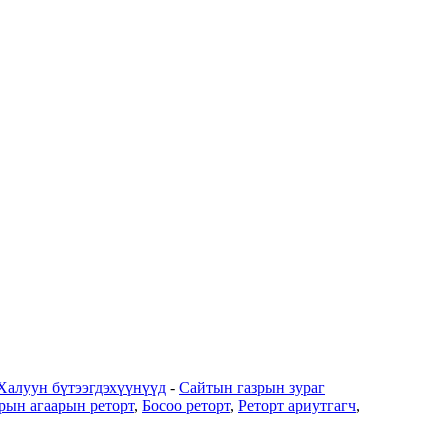
Халуун бүтээгдэхүүнүүд
-
Сайтын газрын зураг
рын агаарын реторт
,
Босоо реторт
,
Реторт ариутгагч
,