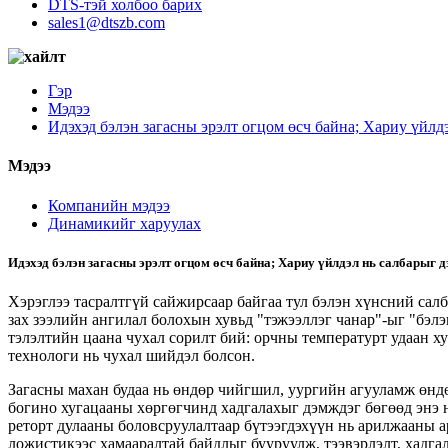
DTS-тэй холбоо барих
sales1@dtszb.com
Гэр
Мэдээ
Идэхэд бэлэн загасны эрэлт огцом өсч байна; Хариу үйл
Мэдээ
Компанийн мэдээ
Динамикийг харуулах
Идэхэд бэлэн загасны эрэлт огцом өсч байна; Хариу үйлдэл нь салбарыг 
Хэрэглээ тасралтгүй сайжирсаар байгаа тул бэлэн хүнсний салб
зах зээлийн ангилал болохын хувьд "тэжээллэг чанар"-ыг "бэлэ
тэлэлтийн цаана чухал сорилт бий: орчны температурт удаан х
технологи нь чухал шийдэл болсон.
Загасны махан будаа нь өндөр чийгшил, уургийн агууламж өндө
богино хугацааны хөргөгчинд хадгалахыг дэмждэг бөгөөд энэ н
реторт дулааны боловсруулалтаар бүтээгдэхүүн нь арилжааны 
ложистикээс хамааралтай байдлыг бууруулж, тээвэрлэлт, хадга