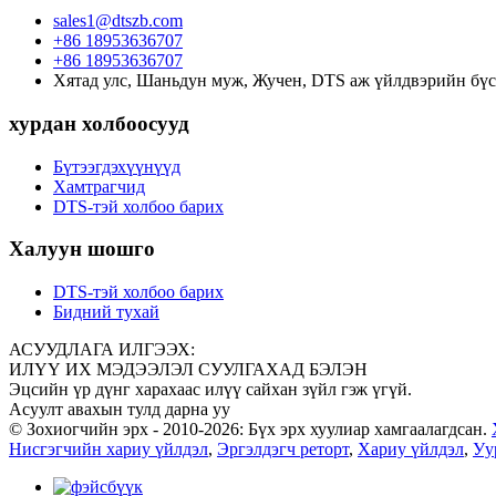
sales1@dtszb.com
+86 18953636707
+86 18953636707
Хятад улс, Шаньдун муж, Жучен, DTS аж үйлдвэрийн бүс
хурдан холбоосууд
Бүтээгдэхүүнүүд
Хамтрагчид
DTS-тэй холбоо барих
Халуун шошго
DTS-тэй холбоо барих
Бидний тухай
АСУУДЛАГА ИЛГЭЭХ:
ИЛҮҮ ИХ МЭДЭЭЛЭЛ СУУЛГАХАД БЭЛЭН
Эцсийн үр дүнг харахаас илүү сайхан зүйл гэж үгүй.
Асуулт авахын тулд дарна уу
© Зохиогчийн эрх - 2010-2026: Бүх эрх хуулиар хамгаалагдсан.
Нисгэгчийн хариу үйлдэл
,
Эргэлдэгч реторт
,
Хариу үйлдэл
,
Уу