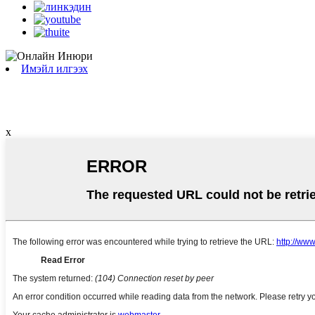
Имэйл илгээх
x