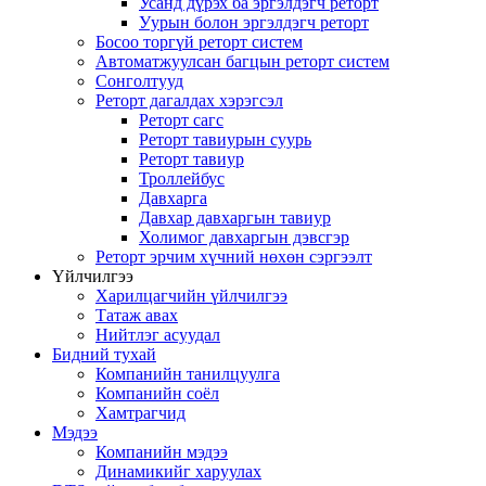
Усанд дүрэх ба эргэлдэгч реторт
Уурын болон эргэлдэгч реторт
Босоо торгүй реторт систем
Автоматжуулсан багцын реторт систем
Сонголтууд
Реторт дагалдах хэрэгсэл
Реторт сагс
Реторт тавиурын суурь
Реторт тавиур
Троллейбус
Давхарга
Давхар давхаргын тавиур
Холимог давхаргын дэвсгэр
Реторт эрчим хүчний нөхөн сэргээлт
Үйлчилгээ
Харилцагчийн үйлчилгээ
Татаж авах
Нийтлэг асуудал
Бидний тухай
Компанийн танилцуулга
Компанийн соёл
Хамтрагчид
Мэдээ
Компанийн мэдээ
Динамикийг харуулах