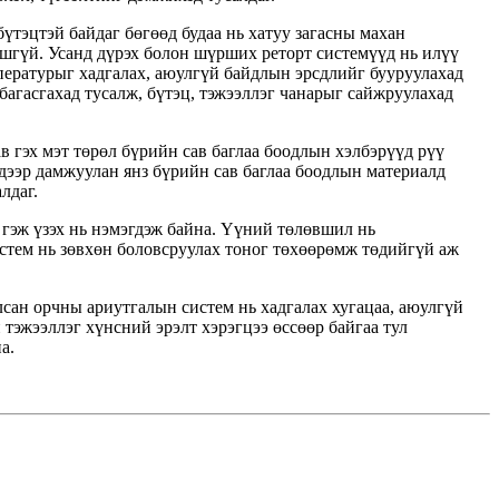
бүтэцтэй байдаг бөгөөд будаа нь хатуу загасны махан
ошгүй. Усанд дүрэх болон шүрших реторт системүүд нь илүү
пературыг хадгалах, аюулгүй байдлын эрсдлийг бууруулахад
багасгахад тусалж, бүтэц, тэжээллэг чанарыг сайжруулахад
ав гэх мэт төрөл бүрийн сав баглаа боодлын хэлбэрүүд рүү
дээр дамжуулан янз бүрийн сав баглаа боодлын материалд
лдаг.
 гэж үзэх нь нэмэгдэж байна. Үүний төлөвшил нь
стем нь зөвхөн боловсруулах тоног төхөөрөмж төдийгүй аж
лсан орчны ариутгалын систем нь хадгалах хугацаа, аюулгүй
тэжээллэг хүнсний эрэлт хэрэгцээ өссөөр байгаа тул
а.