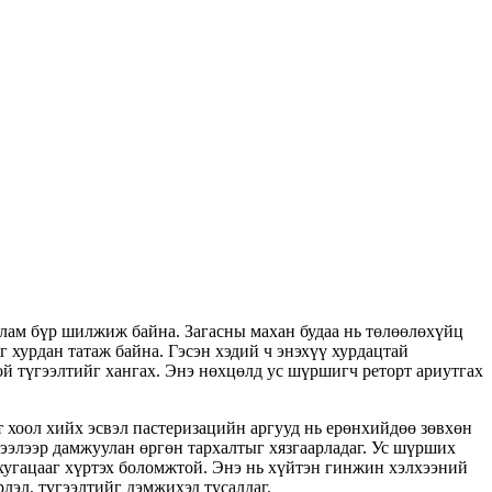
 улам бүр шилжиж байна. Загасны махан будаа нь төлөөлөхүйц
г хурдан татаж байна. Гэсэн хэдий ч энэхүү хурдацтай
ой түгээлтийг хангах. Энэ нөхцөлд ус шүршигч реторт ариутгах
 хоол хийх эсвэл пастеризацийн аргууд нь ерөнхийдөө зөвхөн
ээлээр дамжуулан өргөн тархалтыг хязгаарладаг. Ус шүрших
 хугацааг хүртэх боломжтой. Энэ нь хүйтэн гинжин хэлхээний
лэл, түгээлтийг дэмжихэд тусалдаг.