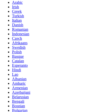
Arabic
Irish
Greek
Turkish
Italian
Danish
Romanian
Indonesian
Czech
Afrikaans
Swedish
Polish
Basque
Catalan
Esperanto
Hindi
Lao
Albanian
Amharic
Armenian
Azerbaijani
Belarusian
Bengali
Bosnian
Bulgarian