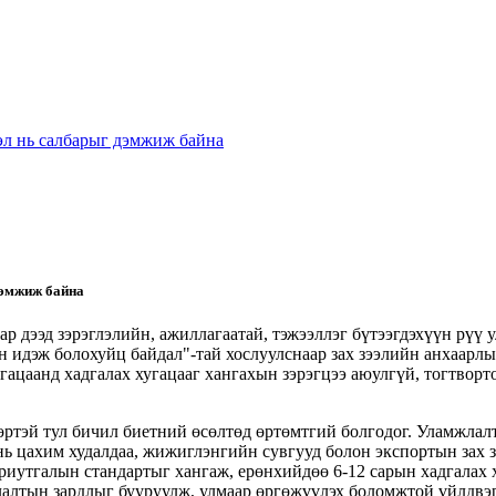
дэл нь салбарыг дэмжиж байна
дэмжиж байна
ар дээд зэрэглэлийн, ажиллагаатай, тэжээллэг бүтээгдэхүүн рүү
н идэж болохуйц байдал"-тай хослуулснаар зах зээлийн анхаарлы
угацаанд хадгалах хугацааг хангахын зэрэгцээ аюулгүй, тогтворт
ртэй тул бичил биетний өсөлтөд өртөмтгий болгодог. Уламжлалт
ь цахим худалдаа, жижиглэнгийн сувгууд болон экспортын зах з
ариутгалын стандартыг хангаж, ерөнхийдөө 6-12 сарын хадгалах
лалтын зардлыг бууруулж, улмаар өргөжүүлэх боломжтой үйлдвэр