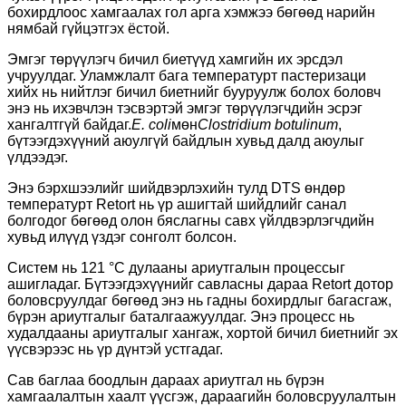
бохирдлоос хамгаалах гол арга хэмжээ бөгөөд нарийн
нямбай гүйцэтгэх ёстой.
Эмгэг төрүүлэгч бичил биетүүд хамгийн их эрсдэл
учруулдаг. Уламжлалт бага температурт пастеризаци
хийх нь нийтлэг бичил биетнийг бууруулж болох боловч
энэ нь ихэвчлэн тэсвэртэй эмгэг төрүүлэгчдийн эсрэг
хангалтгүй байдаг.
E. coli
мөн
Clostridium botulinum
,
бүтээгдэхүүний аюулгүй байдлын хувьд далд аюулыг
үлдээдэг.
Энэ бэрхшээлийг шийдвэрлэхийн тулд DTS өндөр
температурт Retort нь үр ашигтай шийдлийг санал
болгодог бөгөөд олон бяслагны савх үйлдвэрлэгчдийн
хувьд илүүд үздэг сонголт болсон.
Систем нь 121 °C дулааны ариутгалын процессыг
ашигладаг. Бүтээгдэхүүнийг савласны дараа Retort дотор
боловсруулдаг бөгөөд энэ нь гадны бохирдлыг багасгаж,
бүрэн ариутгалыг баталгаажуулдаг. Энэ процесс нь
худалдааны ариутгалыг хангаж, хортой бичил биетнийг эх
үүсвэрээс нь үр дүнтэй устгадаг.
Сав баглаа боодлын дараах ариутгал нь бүрэн
хамгаалалтын хаалт үүсгэж, дараагийн боловсруулалтын