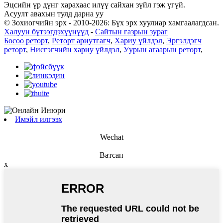
Эцсийн үр дүнг харахаас илүү сайхан зүйл гэж үгүй.
Асуулт авахын тулд дарна уу
© Зохиогчийн эрх - 2010-2026: Бүх эрх хуулиар хамгаалагдсан.
Халуун бүтээгдэхүүнүүд
-
Сайтын газрын зураг
Босоо реторт
,
Реторт ариутгагч
,
Хариу үйлдэл
,
Эргэлдэгч
реторт
,
Нисгэгчийн хариу үйлдэл
,
Уурын агаарын реторт
,
Имэйл илгээх
Wechat
Ватсап
x