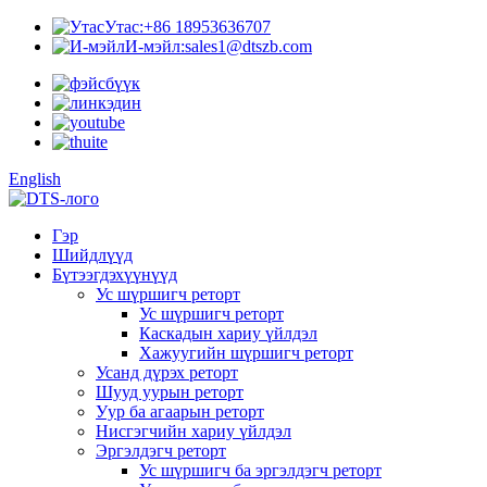
Утас:
+86 18953636707
И-мэйл:
sales1@dtszb.com
English
Гэр
Шийдлүүд
Бүтээгдэхүүнүүд
Ус шүршигч реторт
Ус шүршигч реторт
Каскадын хариу үйлдэл
Хажуугийн шүршигч реторт
Усанд дүрэх реторт
Шууд уурын реторт
Уур ба агаарын реторт
Нисгэгчийн хариу үйлдэл
Эргэлдэгч реторт
Ус шүршигч ба эргэлдэгч реторт