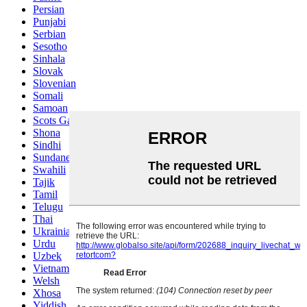
Persian
Punjabi
Serbian
Sesotho
Sinhala
Slovak
Slovenian
Somali
Samoan
Scots Gaelic
Shona
Sindhi
Sundanese
Swahili
Tajik
Tamil
Telugu
Thai
Ukrainian
Urdu
Uzbek
Vietnamese
Welsh
Xhosa
Yiddish