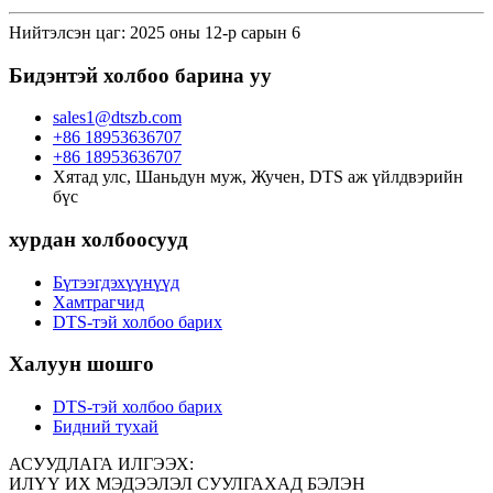
Нийтэлсэн цаг: 2025 оны 12-р сарын 6
Бидэнтэй холбоо барина уу
sales1@dtszb.com
+86 18953636707
+86 18953636707
Хятад улс, Шаньдун муж, Жучен, DTS аж үйлдвэрийн
бүс
хурдан холбоосууд
Бүтээгдэхүүнүүд
Хамтрагчид
DTS-тэй холбоо барих
Халуун шошго
DTS-тэй холбоо барих
Бидний тухай
АСУУДЛАГА ИЛГЭЭХ:
ИЛҮҮ ИХ МЭДЭЭЛЭЛ СУУЛГАХАД БЭЛЭН