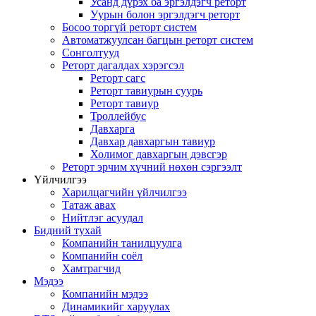
Усанд дүрэх ба эргэлдэгч реторт
Уурын болон эргэлдэгч реторт
Босоо торгүй реторт систем
Автоматжуулсан багцын реторт систем
Сонголтууд
Реторт дагалдах хэрэгсэл
Реторт сагс
Реторт тавиурын суурь
Реторт тавиур
Троллейбус
Давхарга
Давхар давхаргын тавиур
Холимог давхаргын дэвсгэр
Реторт эрчим хүчний нөхөн сэргээлт
Үйлчилгээ
Харилцагчийн үйлчилгээ
Татаж авах
Нийтлэг асуудал
Бидний тухай
Компанийн танилцуулга
Компанийн соёл
Хамтрагчид
Мэдээ
Компанийн мэдээ
Динамикийг харуулах