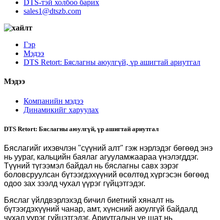
DTS-тэй холбоо барих
sales1@dtszb.com
Гэр
Мэдээ
DTS Retort: ​​Бяслагны аюулгүй, үр ашигтай ариутгал
Мэдээ
Компанийн мэдээ
Динамикийг харуулах
DTS Retort: ​​Бяслагны аюулгүй, үр ашигтай ариутгал
Бяслагийг ихэвчлэн "сүүний алт" гэж нэрлэдэг бөгөөд энэ
нь уураг, кальцийн баялаг агууламжаараа үнэлэгддэг.
Түүний түгээмэл байдал нь бяслагны савх зэрэг
боловсруулсан бүтээгдэхүүний өсөлтөд хүргэсэн бөгөөд
одоо зах зээлд чухал үүрэг гүйцэтгэдэг.
Бяслаг үйлдвэрлэхэд бичил биетний хяналт нь
бүтээгдэхүүний чанар, амт, хүнсний аюулгүй байдалд
чухал үүрэг гүйцэтгэдэг. Ариутгалын үе шат нь