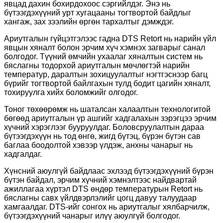
явцад дахин бохирдохоос сэргийлдэг. Энэ нь
бүтээгдэхүүний урт хугацааны тогтвортой байдлыг
хангаж, зах зээлийн өргөн тархалтыг дэмждэг.
Ариутгалын гүйцэтгэлээс гадна DTS Retort нь нарийн үйл
явцын хяналт болон эрчим хүч хэмнэх загварыг санал
болгодог. Түүний өмчийн ухаалаг хяналтын систем нь
бяслагны тодорхой ариутгалын мөчлөгтэй нарийн
температур, даралтын зохицуулалтыг нэгтгэснээр багц
бүрийг тогтвортой байлгахын тулд бодит цагийн хяналт,
тохируулга хийх боломжийг олгодог.
Тоног төхөөрөмж нь шаталсан халаалтын технологитой
бөгөөд ариутгалын үр ашгийг хадгалахын зэрэгцээ эрчим
хүчний хэрэглээг бууруулдаг. Боловсруулалтын дараа
бүтээгдэхүүн нь тод өнгө, жигд бүтэц, бүрэн бүтэн сав
баглаа боодолтой хэвээр үлдэж, анхны чанарыг нь
хадгалдаг.
Хүнсний аюулгүй байдлаас эхлээд бүтээгдэхүүний бүрэн
бүтэн байдал, эрчим хүчний хэмнэлтээс найдвартай
ажиллагаа хүртэл DTS өндөр температурын Retort нь
бяслагны савх үйлдвэрлэлийг цогц давуу талуудаар
хамгаалдаг. DTS-ийг сонгох нь ариутгалыг хялбарчилж,
бүтээгдэхүүний чанарыг илүү аюулгүй болгодог.