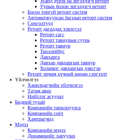
Усанд дүрэх ба эргэлдэгч реторт
Уурын болон эргэлдэгч реторт
Босоо торгүй реторт систем
Автоматжуулсан багцын реторт систем
Сонголтууд
Реторт дагалдах хэрэгсэл
Реторт сагс
Реторт тавиурын суурь
Реторт тавиур
Троллейбус
Давхарга
Давхар давхаргын тавиур
Холимог давхаргын дэвсгэр
Реторт эрчим хүчний нөхөн сэргээлт
Үйлчилгээ
Харилцагчийн үйлчилгээ
Татаж авах
Нийтлэг асуудал
Бидний тухай
Компанийн танилцуулга
Компанийн соёл
Хамтрагчид
Мэдээ
Компанийн мэдээ
Динамикийг харуулах