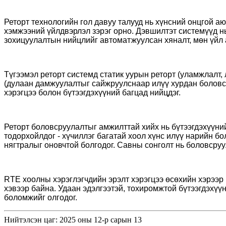
Реторт технологийн гол давуу талууд нь хүнсний онцгой а
хэмжээний үйлдвэрлэл зэрэг орно. Дэвшилтэт системүүд нь
зохицуулалтын нийцлийг автоматжуулсан хяналт, мөн үйл 
Түгээмэл реторт системд статик уурын реторт (уламжлалт, 
(дулаан дамжуулалтыг сайжруулснаар илүү хурдан боловсру
хэрэгцээ болон бүтээгдэхүүний багцад нийцдэг.
Реторт боловсруулалтыг амжилттай хийх нь бүтээгдэхүүни
тодорхойлдог - хүчиллэг багатай хоол хүнс илүү нарийн 
нягтралыг оновчтой болгодог. Савны сонголт нь боловсруул
RTE хоолны хэрэглэгчдийн эрэлт хэрэгцээ өсөхийн хэрээр
хэвээр байна. Удаан эдэлгээтэй, тохиромжтой бүтээгдэхүү
боломжийг олгодог.
Нийтэлсэн цаг: 2025 оны 12-р сарын 13