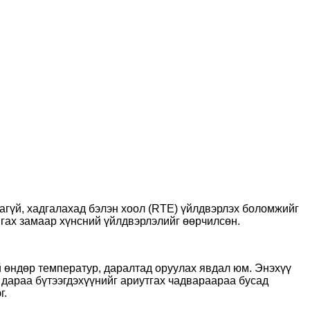
агүй, хадгалахад бэлэн хоол (RTE) үйлдвэрлэх боломжийг
нгах замаар хүнсний үйлдвэрлэлийг өөрчилсөн.
й өндөр температур, даралтад оруулах явдал юм. Энэхүү
 дараа бүтээгдэхүүнийг ариутгах чадвараараа бусад
г.