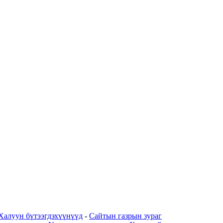
Халуун бүтээгдэхүүнүүд
-
Сайтын газрын зураг