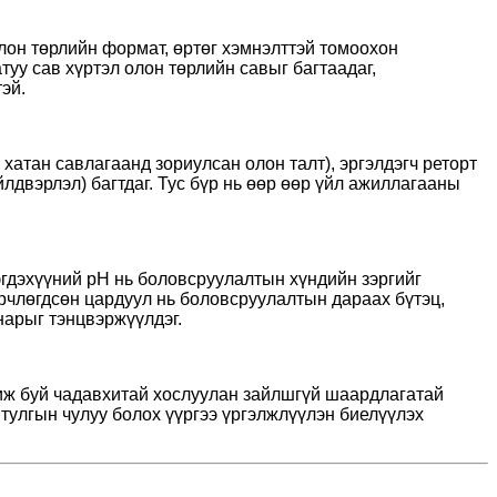
олон төрлийн формат, өртөг хэмнэлттэй томоохон
уу сав хүртэл олон төрлийн савыг багтаадаг,
эй.
 хатан савлагаанд зориулсан олон талт), эргэлдэгч реторт
двэрлэл) багтдаг. Тус бүр нь өөр өөр үйл ажиллагааны
эгдэхүүний рН нь боловсруулалтын хүндийн зэргийг
өрчлөгдсөн цардуул нь боловсруулалтын дараах бүтэц,
анарыг тэнцвэржүүлдэг.
жиж буй чадавхитай хослуулан зайлшгүй шаардлагатай
 тулгын чулуу болох үүргээ үргэлжлүүлэн биелүүлэх