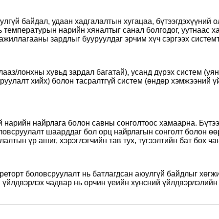
юулгүй байдал, удаан хадгалалтын хугацаа, бүтээгдэхүүний 
 температурын нарийн хяналтыг санал болгодог, уутнаас хат
ажиллагааны зардлыг бууруулдаг эрчим хүч сэргээх системт
лааз/лонхны хувьд зардал багатай), усанд дүрэх систем (уян
улалт хийх) болон тасралтгүй систем (өндөр хэмжээний үйл
й нарийн найрлага болон савны сонголтоос хамаарна. Бүтэ
боловсруулалт шаарддаг бол орц найрлагын сонголт болон ө
алтын үр ашиг, хэрэглэгчийн тав тух, түгээлтийн бат бөх ч
 реторт боловсруулалт нь батлагдсан аюулгүй байдлыг хөг
н үйлдвэрлэх чадвар нь орчин үеийн хүнсний үйлдвэрлэлийн