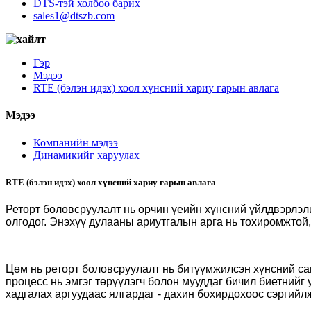
DTS-тэй холбоо барих
sales1@dtszb.com
Гэр
Мэдээ
RTE (бэлэн идэх) хоол хүнсний хариу гарын авлага
Мэдээ
Компанийн мэдээ
Динамикийг харуулах
RTE (бэлэн идэх) хоол хүнсний хариу гарын авлага
Реторт боловсруулалт нь орчин үеийн хүнсний үйлдвэрлэл
олгодог. Энэхүү дулааны ариутгалын арга нь тохиромжтой,
Цөм нь реторт боловсруулалт нь битүүмжилсэн хүнсний сав
процесс нь эмгэг төрүүлэгч болон мууддаг бичил биетнийг
хадгалах аргуудаас ялгардаг - дахин бохирдохоос сэргийл