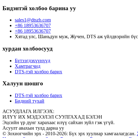
Бидэнтэй холбоо барина уу
sales1@dtszb.com
+86 18953636707
+86 18953636707
Хятад улс, Шаньдун муж, Жучен, DTS аж үйлдвэрийн бүс
хурдан холбоосууд
Бүтээгдэхүүнүүд
Хамтрагчид
DTS-тэй холбоо барих
Халуун шошго
DTS-тэй холбоо барих
Бидний тухай
АСУУДЛАГА ИЛГЭЭХ:
ИЛҮҮ ИХ МЭДЭЭЛЭЛ СУУЛГАХАД БЭЛЭН
Эцсийн үр дүнг харахаас илүү сайхан зүйл гэж үгүй.
Асуулт авахын тулд дарна уу
© Зохиогчийн эрх - 2010-2026: Бүх эрх хуулиар хамгаалагдсан.