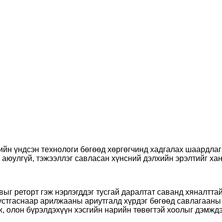
ийн үндсэн технологи бөгөөд хөргөгчинд хадгалах шаардлаг
 аюулгүй, тэжээллэг савласан хүнсний дэлхийн эрэлтийг ха
ыг реторт гэж нэрлэгддэг тусгай даралтат саванд хяналтта
 устгаснаар арилжааны ариутгалд хүрдэг бөгөөд савлагааны
ж, олон бүрэлдэхүүн хэсгийн нарийн төвөгтэй хоолыг дэмждэ