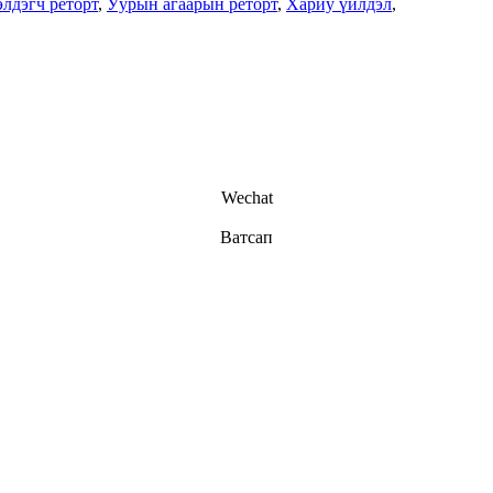
лдэгч реторт
,
Уурын агаарын реторт
,
Хариу үйлдэл
,
Wechat
Ватсап