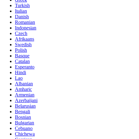
Turkish
Italian
Danish
Romanian
Indonesian
Czech
Afrikaans
Swedish
Polish
Basque
Catalan
Esperanto
Hindi
Lao
Albanian
Amharic
Armenian
Azerbaijani
Belarusian
Bengali
Bosnian
Bulgarian
Cebuano
Chichewa