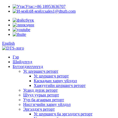
Утас:
+86 18953636707
И-мэйл:
sales1@dtszb.com
English
Гэр
Шийдлүүд
Бүтээгдэхүүнүүд
Ус шүршигч реторт
Ус шүршигч реторт
Каскадын хариу үйлдэл
Хажуугийн шүршигч реторт
Усанд дүрэх реторт
Шууд уурын реторт
Уур ба агаарын реторт
Нисгэгчийн хариу үйлдэл
Эргэлдэгч реторт
Ус шүршигч ба эргэлдэгч реторт